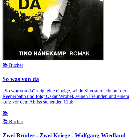
📚 Bücher
So was von da
„So war von da“ zeigt eine einzige, wilde Silvesternacht auf der
Reeperbahn und folgt Oskar Wrobel, seinen Freunden und einem
kurz vor dem Abriss stehenden Club.
📚
📚 Bücher
Zwei Brüder - Zwei Kriege - Wolfgang Wiedland