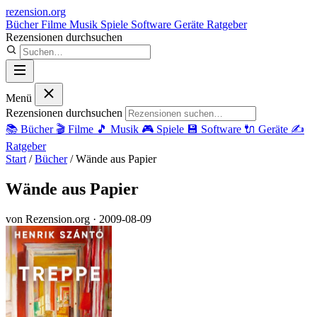
rezension
.org
Bücher
Filme
Musik
Spiele
Software
Geräte
Ratgeber
Rezensionen durchsuchen
Menü
Rezensionen durchsuchen
📚
Bücher
🎬
Filme
🎵
Musik
🎮
Spiele
💾
Software
🔌
Geräte
✍️
Ratgeber
Start
/
Bücher
/
Wände aus Papier
Wände aus Papier
von Rezension.org
· 2009-08-09