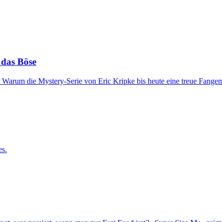
 das Böse
 Warum die Mystery-Serie von Eric Kripke bis heute eine treue Fangem
es.