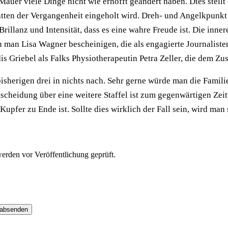
Mauer viele Dinge nicht wie erhofft geändert haben. Dies stell
atten der Vergangenheit eingeholt wird. Dreh- und Angelkpunkt d
llanz und Intensität, dass es eine wahre Freude ist. Die inner
 man Lisa Wagner bescheinigen, die als engagierte Journaliste
is Griebel als Falks Physiotherapeutin Petra Zeller, die dem Zu
bisherigen drei in nichts nach. Sehr gerne würde man die Famili
scheidung über eine weitere Staffel ist zum gegenwärtigen Zeitp
upfer zu Ende ist. Sollte dies wirklich der Fall sein, wird man 
erden vor Veröffentlichung geprüft.
 absenden