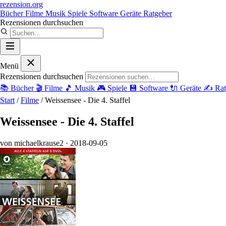
rezension
.org
Bücher
Filme
Musik
Spiele
Software
Geräte
Ratgeber
Rezensionen durchsuchen
Menü
Rezensionen durchsuchen
📚
Bücher
🎬
Filme
🎵
Musik
🎮
Spiele
💾
Software
🔌
Geräte
✍️
Rat
Start
/
Filme
/
Weissensee - Die 4. Staffel
Weissensee - Die 4. Staffel
von michaelkrause2
· 2018-09-05