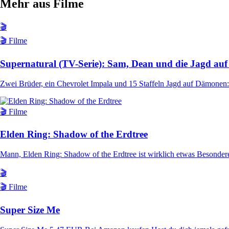
Mehr aus Filme
🎬
🎬 Filme
Supernatural (TV-Serie): Sam, Dean und die Jagd auf
Zwei Brüder, ein Chevrolet Impala und 15 Staffeln Jagd auf Dämonen:
🎬 Filme
Elden Ring: Shadow of the Erdtree
Mann, Elden Ring: Shadow of the Erdtree ist wirklich etwas Besonder
🎬
🎬 Filme
Super Size Me