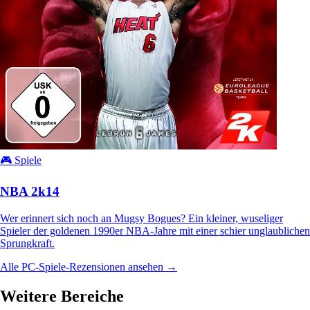
🎮 Spiele
NBA 2k14
Wer erinnert sich noch an Mugsy Bogues? Ein kleiner, wuseliger
Spieler der goldenen 1990er NBA-Jahre mit einer schier unglaublichen
Sprungkraft.
Alle PC-Spiele-Rezensionen ansehen →
Weitere Bereiche