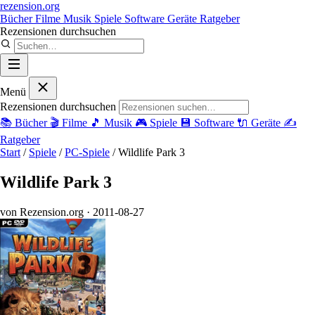
rezension
.org
Bücher
Filme
Musik
Spiele
Software
Geräte
Ratgeber
Rezensionen durchsuchen
Menü
Rezensionen durchsuchen
📚
Bücher
🎬
Filme
🎵
Musik
🎮
Spiele
💾
Software
🔌
Geräte
✍️
Ratgeber
Start
/
Spiele
/
PC-Spiele
/
Wildlife Park 3
Wildlife Park 3
von Rezension.org
· 2011-08-27