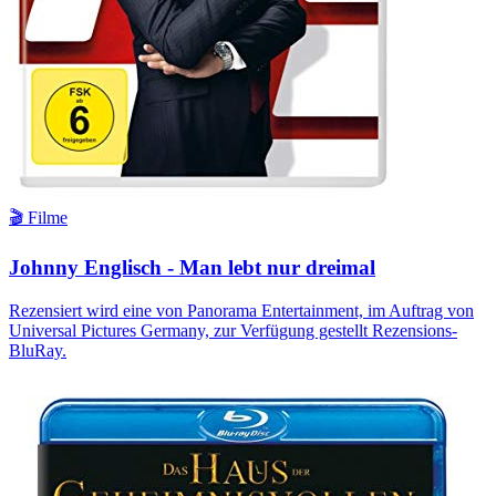
🎬 Filme
Johnny Englisch - Man lebt nur dreimal
Rezensiert wird eine von Panorama Entertainment, im Auftrag von
Universal Pictures Germany, zur Verfügung gestellt Rezensions-
BluRay.