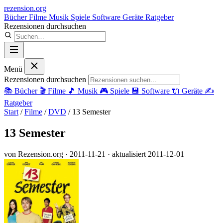
rezension
.org
Bücher
Filme
Musik
Spiele
Software
Geräte
Ratgeber
Rezensionen durchsuchen
Menü
Rezensionen durchsuchen
📚
Bücher
🎬
Filme
🎵
Musik
🎮
Spiele
💾
Software
🔌
Geräte
✍️
Ratgeber
Start
/
Filme
/
DVD
/
13 Semester
13 Semester
von Rezension.org
· 2011-11-21
· aktualisiert 2011-12-01