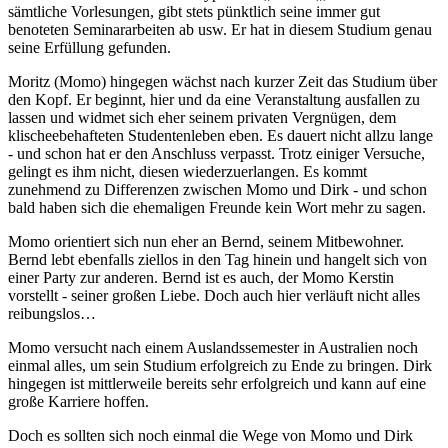
sämtliche Vorlesungen, gibt stets pünktlich seine immer gut
benoteten Seminararbeiten ab usw. Er hat in diesem Studium genau
seine Erfüllung gefunden.
Moritz (Momo) hingegen wächst nach kurzer Zeit das Studium über
den Kopf. Er beginnt, hier und da eine Veranstaltung ausfallen zu
lassen und widmet sich eher seinem privaten Vergnügen, dem
klischeebehafteten Studentenleben eben. Es dauert nicht allzu lange
- und schon hat er den Anschluss verpasst. Trotz einiger Versuche,
gelingt es ihm nicht, diesen wiederzuerlangen. Es kommt
zunehmend zu Differenzen zwischen Momo und Dirk - und schon
bald haben sich die ehemaligen Freunde kein Wort mehr zu sagen.
Momo orientiert sich nun eher an Bernd, seinem Mitbewohner.
Bernd lebt ebenfalls ziellos in den Tag hinein und hangelt sich von
einer Party zur anderen. Bernd ist es auch, der Momo Kerstin
vorstellt - seiner großen Liebe. Doch auch hier verläuft nicht alles
reibungslos…
Momo versucht nach einem Auslandssemester in Australien noch
einmal alles, um sein Studium erfolgreich zu Ende zu bringen. Dirk
hingegen ist mittlerweile bereits sehr erfolgreich und kann auf eine
große Karriere hoffen.
Doch es sollten sich noch einmal die Wege von Momo und Dirk