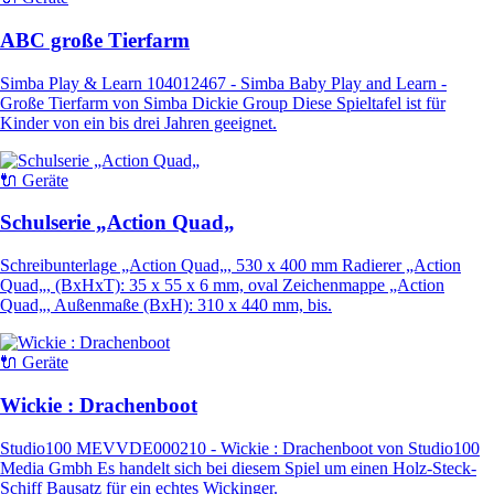
ABC große Tierfarm
Simba Play & Learn 104012467 - Simba Baby Play and Learn -
Große Tierfarm von Simba Dickie Group Diese Spieltafel ist für
Kinder von ein bis drei Jahren geeignet.
🔌 Geräte
Schulserie „Action Quad„
Schreibunterlage „Action Quad„, 530 x 400 mm Radierer „Action
Quad„, (BxHxT): 35 x 55 x 6 mm, oval Zeichenmappe „Action
Quad„, Außenmaße (BxH): 310 x 440 mm, bis.
🔌 Geräte
Wickie : Drachenboot
Studio100 MEVVDE000210 - Wickie : Drachenboot von Studio100
Media Gmbh Es handelt sich bei diesem Spiel um einen Holz-Steck-
Schiff Bausatz für ein echtes Wickinger.