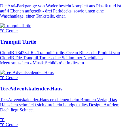
Die Aral-Parkgarage von Wader besteht komplett aus Plastik und ist
auf 4 Ebenen aufgeteilt - drei Parkdecks, sowie unten eine
Waschanlage, einer Tankstelle, einer.
🔌 Geräte
Tranquil Turtle
CloudB 73423-PR - Tranquil Turtle, Ocean Blue - ein Produkt von
CloudB Die Tranquil Turtle - eine Schlummer Nachtlich -
Meeresrauschen - Musik Schildkröte In diesem.
🔌 Geräte
Tee-Adventskalender-Haus
Tee-Adventskalender-Haus erschienen beim Brunnen Verlag Das
Häuschen schmückt sich durch ein handgemaltes Design. Auf dem
Dach liegt Schnee.
🔌
🔌 Geräte