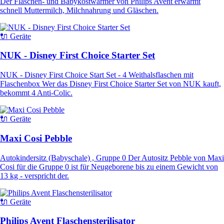
Der Flaschen- und Babykostwärmer von Philips Avent erwärmt
schnell Muttermilch, Milchnahrung und Gläschen.
🔌 Geräte
NUK - Disney First Choice Starter Set
NUK - Disney First Choice Start Set - 4 Weithalsflaschen mit
Flaschenbox Wer das Disney First Choice Starter Set von NUK kauft,
bekommt 4 Anti-Colic.
🔌 Geräte
Maxi Cosi Pebble
Autokindersitz (Babyschale) , Gruppe 0 Der Autositz Pebble von Maxi
Cosi für die Gruppe 0 ist für Neugeborene bis zu einem Gewicht von
13 kg - verspricht der.
🔌 Geräte
Philips Avent Flaschensterilisator