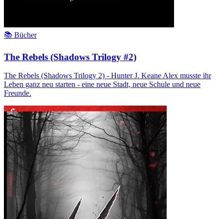
📚 Bücher
The Rebels (Shadows Trilogy #2)
The Rebels (Shadows Trilogy 2) - Hunter J. Keane Alex musste ihr
Leben ganz neu starten - eine neue Stadt, neue Schule und neue
Freunde.