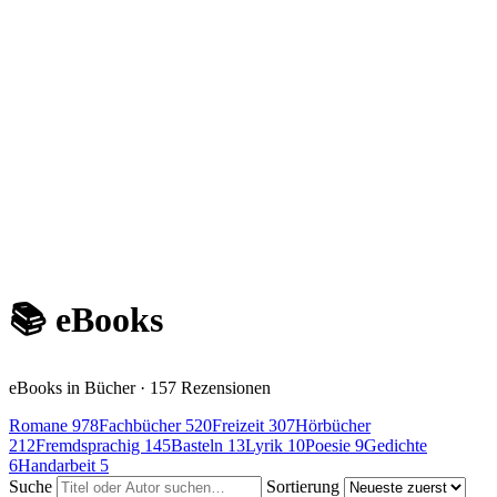
📚 eBooks
eBooks in Bücher · 157 Rezensionen
Romane
978
Fachbücher
520
Freizeit
307
Hörbücher
212
Fremdsprachig
145
Basteln
13
Lyrik
10
Poesie
9
Gedichte
6
Handarbeit
5
Suche
Sortierung