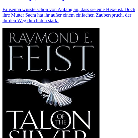
Brusenna wusste schon von Anfang an, dass sie eine Hexe ist. Doch
ihre Mutter Sacra hat ihr außer einem einfachen Zauberspruch, der
ihr den Weg durch den stark.