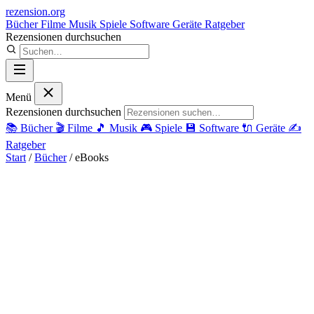
rezension
.org
Bücher
Filme
Musik
Spiele
Software
Geräte
Ratgeber
Rezensionen durchsuchen
Menü
Rezensionen durchsuchen
📚
Bücher
🎬
Filme
🎵
Musik
🎮
Spiele
💾
Software
🔌
Geräte
✍️
Ratgeber
Start
/
Bücher
/
eBooks