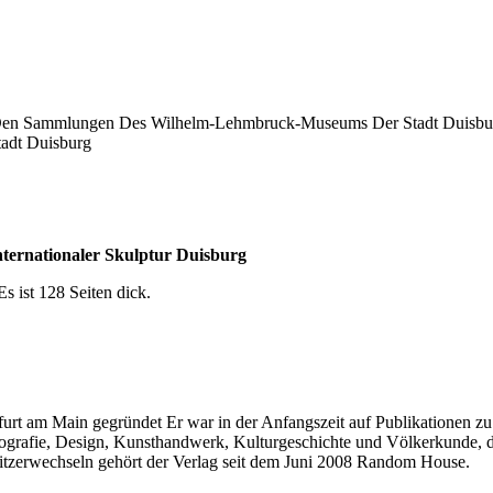
s Den Sammlungen Des Wilhelm-Lehmbruck-Museums Der Stadt Duisburg
tadt Duisburg
ernationaler Skulptur Duisburg
s ist 128 Seiten dick.
t am Main gegründet Er war in der Anfangszeit auf Publikationen zu H
grafie, Design, Kunsthandwerk, Kulturgeschichte und Völkerkunde, die
itzerwechseln gehört der Verlag seit dem Juni 2008 Random House.