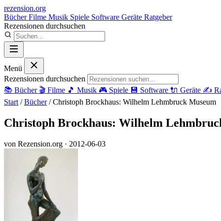
rezension
.org
Bücher
Filme
Musik
Spiele
Software
Geräte
Ratgeber
Rezensionen durchsuchen
Menü
Rezensionen durchsuchen
📚
Bücher
🎬
Filme
🎵
Musik
🎮
Spiele
💾
Software
🔌
Geräte
✍️
Ra
Start
/
Bücher
/
Christoph Brockhaus: Wilhelm Lehmbruck Museum
Christoph Brockhaus: Wilhelm Lehmbru
von Rezension.org
· 2012-06-03