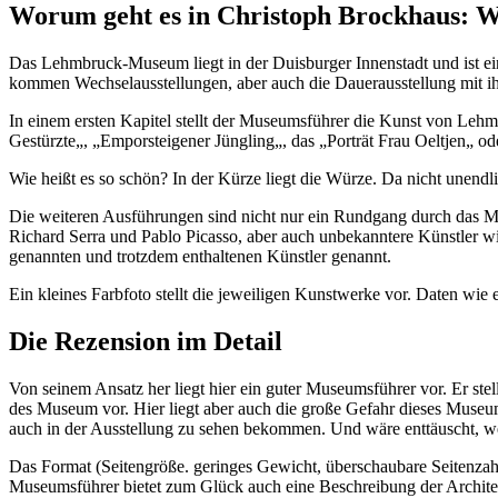
Worum geht es in Christoph Brockhaus: 
Das Lehmbruck-Museum liegt in der Duisburger Innenstadt und ist e
kommen Wechselausstellungen, aber auch die Dauerausstellung mit ihr
In einem ersten Kapitel stellt der Museumsführer die Kunst von Leh
Gestürzte„, „Emporsteigener Jüngling„, das „Porträt Frau Oeltjen„ o
Wie heißt es so schön? In der Kürze liegt die Würze. Da nicht unendl
Die weiteren Ausführungen sind nicht nur ein Rundgang durch das Mus
Richard Serra und Pablo Picasso, aber auch unbekanntere Künstler wie
genannten und trotzdem enthaltenen Künstler genannt.
Ein kleines Farbfoto stellt die jeweiligen Kunstwerke vor. Daten w
Die Rezension im Detail
Von seinem Ansatz her liegt hier ein guter Museumsführer vor. Er stel
des Museum vor. Hier liegt aber auch die große Gefahr dieses Museum
auch in der Ausstellung zu sehen bekommen. Und wäre enttäuscht, w
Das Format (Seitengröße. geringes Gewicht, überschaubare Seitenzah
Museumsführer bietet zum Glück auch eine Beschreibung der Archit