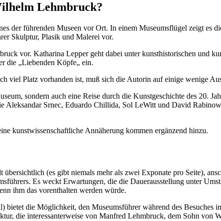
Wilhelm Lehmbruck?
ines der führenden Museen vor Ort. In einem Museumsflügel zeigt es d
er Skulptur, Plasik und Malerei vor.
mbruck vor. Katharina Lepper geht dabei unter kunsthistorischen und k
der die „Liebenden Köpfe„ ein.
ich viel Platz vorhanden ist, muß sich die Autorin auf einige wenige Au
eum, sondern auch eine Reise durch die Kunstgeschichte des 20. Jahrh
 Aleksandar Srnec, Eduardo Chillida, Sol LeWitt und David Rabinowitsch
ie eine kunstwissenschaftliche Annäherung kommen ergänzend hinzu.
lt übersichtlich (es gibt niemals mehr als zwei Exponate pro Seite), a
sführers. Es weckt Erwartungen, die die Dauerausstellung unter Umstän
enn ihm das vorenthalten werden würde.
l) bietet die Möglichkeit, den Museumsführer während des Besuches im
ektur, die interessanterweise von Manfred Lehmbruck, dem Sohn von