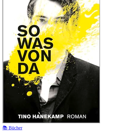
📚 Bücher