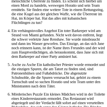
menschliche Überreste zu finden. Es scheint sich hierbei um
einen Mord zu handeln, weswegen Horatio und sein Team
ermitteln. Sie finden eine weitere Tote in einem Rettungsring,
die eine Kugel aus der gleichen Waffe, wie die Überreste im
Hai, im Körper hat. Hat das alles mit kubanischen
Flüchtlingen zu tun?
Ein verhängnisvolles Angebot Ein toter Barkeeper wird am
Strand von Miami gefunden. Nicht weit davon entfernt, liegt
die schwer verletzte Jane Renshaw. Sie wurde missbraucht
und dann ins Wasser geworfen. Das Einzige, an das sich Jane
noch erinnern kann, ist der Name ihres Freundes und der wird
zum Hauptverdächtigen, als herauskommt, dass Jane sich mit
dem Barkeeper auf einer Party amüsiert hat.
Asche zu Asche Ein katholischer Priester wurde ermordet und
die einzigen Spuren, die am Tatort zu finden sind, sind
Patronenhülsen und Fußabdrücke. Die abgenutzte
Schuhsohle, die die Spuren verursacht hat, gehört zu einem
Turnschuh und so suchen Horatio und sein Team unter den
Ministranten nach dem Täter.
Mörderisches Puzzle Ein kleines Mädchen wird in der Toilette
eines Kinderrestaurants ermordet. Das Restaurant wird
abgeriegelt und der Verdacht fällt sofort auf einen verurteilten