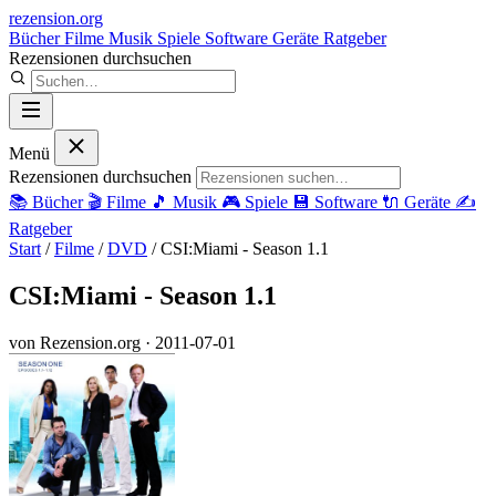
rezension
.org
Bücher
Filme
Musik
Spiele
Software
Geräte
Ratgeber
Rezensionen durchsuchen
Menü
Rezensionen durchsuchen
📚
Bücher
🎬
Filme
🎵
Musik
🎮
Spiele
💾
Software
🔌
Geräte
✍️
Ratgeber
Start
/
Filme
/
DVD
/
CSI:Miami - Season 1.1
CSI:Miami - Season 1.1
von Rezension.org
· 2011-07-01