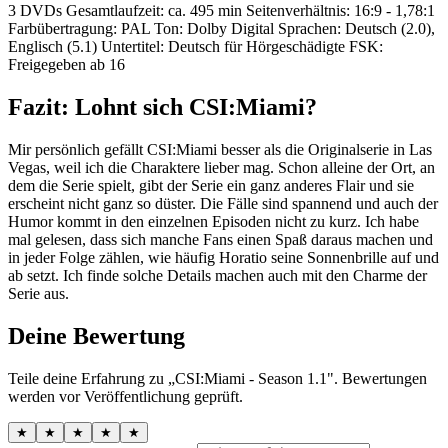
3 DVDs Gesamtlaufzeit: ca. 495 min Seitenverhältnis: 16:9 - 1,78:1
Farbübertragung: PAL Ton: Dolby Digital Sprachen: Deutsch (2.0),
Englisch (5.1) Untertitel: Deutsch für Hörgeschädigte FSK:
Freigegeben ab 16
Fazit: Lohnt sich CSI:Miami?
Mir persönlich gefällt CSI:Miami besser als die Originalserie in Las
Vegas, weil ich die Charaktere lieber mag. Schon alleine der Ort, an
dem die Serie spielt, gibt der Serie ein ganz anderes Flair und sie
erscheint nicht ganz so düster. Die Fälle sind spannend und auch der
Humor kommt in den einzelnen Episoden nicht zu kurz. Ich habe
mal gelesen, dass sich manche Fans einen Spaß daraus machen und
in jeder Folge zählen, wie häufig Horatio seine Sonnenbrille auf und
ab setzt. Ich finde solche Details machen auch mit den Charme der
Serie aus.
Deine Bewertung
Teile deine Erfahrung zu „CSI:Miami - Season 1.1". Bewertungen
werden vor Veröffentlichung geprüft.
★
★
★
★
★