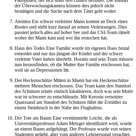
Pädophilen, der sich unter den Gästen befindet. Die Bänder
der Überwachungskamera können dies jedoch nicht
bestätigen und die Suche nach dem Täter geht weiter.
Atemlos Ein schwer verletzter Mann kommt an Deck eines
Bootes und stirbt kurz darauf an seinen Verletzungen. Dies
passiert jedoch alles auf hoher See und das CSI-Team rätselt
woher der Mann kam und wer ihn erstochen hat.
Haus des Todes Eine Familie wurde im eigenen Haus brutal
ermordet und nur das jüngste der Kinder und der schwer
verletzte Vater haben überlebt. Horatio und sein Team müssen
nun herausfinden, ob die Mutter ihre Familie erschossen hat,
weil sie an Depressionen litt.
Der Heckenschütze Mitten in Miami hat ein Heckenschütze
mehrere Menschen erschossen. Das Team kann den Standort
des Schützen relativ einfach lokalisieren, doch was sein Motiv
war ist schwerer zu entschlüsseln. Mit Kerosin versetzter
Quarzsand am Standort des Schützen führt die Ermittler zu
einem Steinbruch in der Nähe des Flughafens.
Der Tote am Baum Eine verstümmelte Leiche, die als
Universitätsprofessor Adam Metzger identifiziert wird, wurde
an einem Baum aufgehängt. Der Professor wurde von seinen
Studenten geliebt, aber vom anderen Lehrpersonal verachtet.