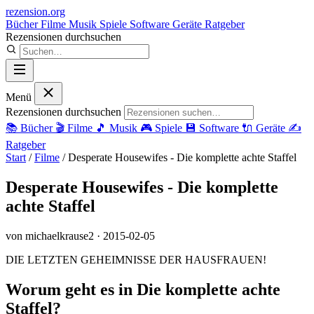
rezension
.org
Bücher
Filme
Musik
Spiele
Software
Geräte
Ratgeber
Rezensionen durchsuchen
Menü
Rezensionen durchsuchen
📚
Bücher
🎬
Filme
🎵
Musik
🎮
Spiele
💾
Software
🔌
Geräte
✍️
Ratgeber
Start
/
Filme
/
Desperate Housewifes - Die komplette achte Staffel
Desperate Housewifes - Die komplette
achte Staffel
von michaelkrause2
· 2015-02-05
DIE LETZTEN GEHEIMNISSE DER HAUSFRAUEN!
Worum geht es in Die komplette achte
Staffel?