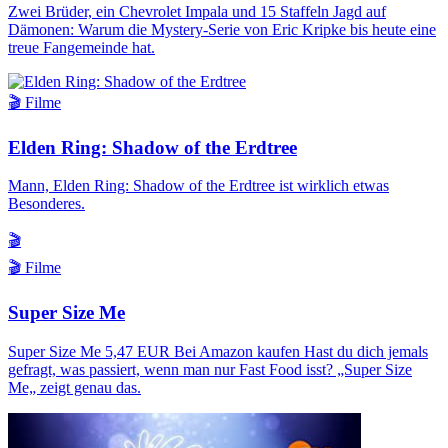
Zwei Brüder, ein Chevrolet Impala und 15 Staffeln Jagd auf
Dämonen: Warum die Mystery-Serie von Eric Kripke bis heute eine
treue Fangemeinde hat.
🎬 Filme
Elden Ring: Shadow of the Erdtree
Mann, Elden Ring: Shadow of the Erdtree ist wirklich etwas
Besonderes.
🎬
🎬 Filme
Super Size Me
Super Size Me 5,47 EUR Bei Amazon kaufen Hast du dich jemals
gefragt, was passiert, wenn man nur Fast Food isst? „Super Size
Me„ zeigt genau das.