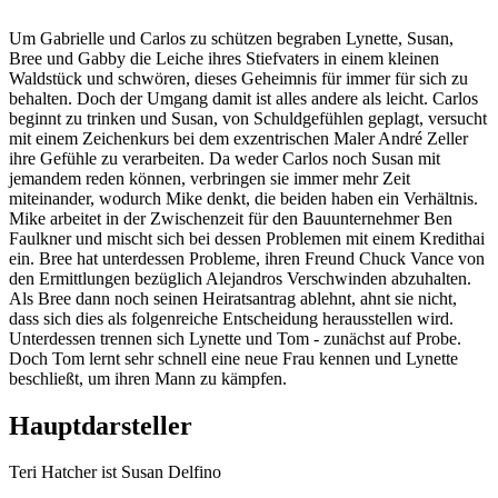
Um Gabrielle und Carlos zu schützen begraben Lynette, Susan,
Bree und Gabby die Leiche ihres Stiefvaters in einem kleinen
Waldstück und schwören, dieses Geheimnis für immer für sich zu
behalten. Doch der Umgang damit ist alles andere als leicht. Carlos
beginnt zu trinken und Susan, von Schuldgefühlen geplagt, versucht
mit einem Zeichenkurs bei dem exzentrischen Maler André Zeller
ihre Gefühle zu verarbeiten. Da weder Carlos noch Susan mit
jemandem reden können, verbringen sie immer mehr Zeit
miteinander, wodurch Mike denkt, die beiden haben ein Verhältnis.
Mike arbeitet in der Zwischenzeit für den Bauunternehmer Ben
Faulkner und mischt sich bei dessen Problemen mit einem Kredithai
ein. Bree hat unterdessen Probleme, ihren Freund Chuck Vance von
den Ermittlungen bezüglich Alejandros Verschwinden abzuhalten.
Als Bree dann noch seinen Heiratsantrag ablehnt, ahnt sie nicht,
dass sich dies als folgenreiche Entscheidung herausstellen wird.
Unterdessen trennen sich Lynette und Tom - zunächst auf Probe.
Doch Tom lernt sehr schnell eine neue Frau kennen und Lynette
beschließt, um ihren Mann zu kämpfen.
Hauptdarsteller
Teri Hatcher ist Susan Delfino