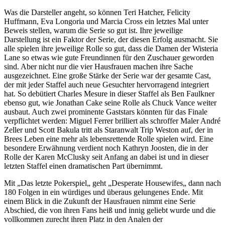
Was die Darsteller angeht, so können Teri Hatcher, Felicity
Huffmann, Eva Longoria und Marcia Cross ein letztes Mal unter
Beweis stellen, warum die Serie so gut ist. Ihre jeweilige
Darstellung ist ein Faktor der Serie, der diesen Erfolg ausmacht. Sie
alle spielen ihre jeweilige Rolle so gut, dass die Damen der Wisteria
Lane so etwas wie gute Freundinnen für den Zuschauer geworden
sind. Aber nicht nur die vier Hausfrauen machen ihre Sache
ausgezeichnet. Eine große Stärke der Serie war der gesamte Cast,
der mit jeder Staffel auch neue Gesuchter hervorragend integriert
hat. So debütiert Charles Mesure in dieser Staffel als Ben Faulkner
ebenso gut, wie Jonathan Cake seine Rolle als Chuck Vance weiter
ausbaut. Auch zwei prominente Gaststars könnten für das Finale
verpflichtet werden: Miguel Ferrer brilliert als schroffer Maler André
Zeller und Scott Bakula tritt als Staranwalt Trip Weston auf, der in
Brees Leben eine mehr als lebensrettende Rolle spielen wird. Eine
besondere Erwähnung verdient noch Kathryn Joosten, die in der
Rolle der Karen McClusky seit Anfang an dabei ist und in dieser
letzten Staffel einen dramatischen Part übernimmt.
Mit „Das letzte Pokerspiel„ geht „Desperate Housewifes„ dann nach
180 Folgen in ein würdiges und überaus gelungenes Ende. Mit
einem Blick in die Zukunft der Hausfrauen nimmt eine Serie
Abschied, die von ihren Fans heiß und innig geliebt wurde und die
vollkommen zurecht ihren Platz in den Analen der