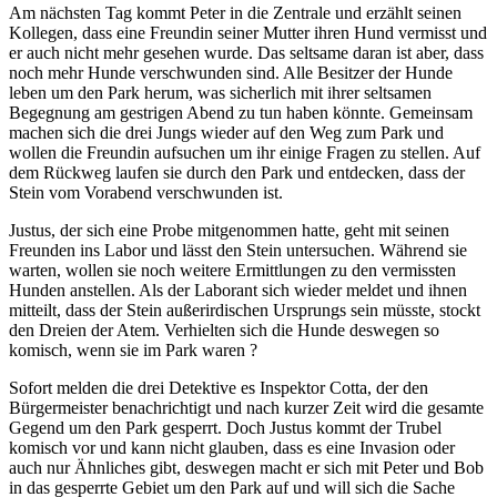
Am nächsten Tag kommt Peter in die Zentrale und erzählt seinen
Kollegen, dass eine Freundin seiner Mutter ihren Hund vermisst und
er auch nicht mehr gesehen wurde. Das seltsame daran ist aber, dass
noch mehr Hunde verschwunden sind. Alle Besitzer der Hunde
leben um den Park herum, was sicherlich mit ihrer seltsamen
Begegnung am gestrigen Abend zu tun haben könnte. Gemeinsam
machen sich die drei Jungs wieder auf den Weg zum Park und
wollen die Freundin aufsuchen um ihr einige Fragen zu stellen. Auf
dem Rückweg laufen sie durch den Park und entdecken, dass der
Stein vom Vorabend verschwunden ist.
Justus, der sich eine Probe mitgenommen hatte, geht mit seinen
Freunden ins Labor und lässt den Stein untersuchen. Während sie
warten, wollen sie noch weitere Ermittlungen zu den vermissten
Hunden anstellen. Als der Laborant sich wieder meldet und ihnen
mitteilt, dass der Stein außerirdischen Ursprungs sein müsste, stockt
den Dreien der Atem. Verhielten sich die Hunde deswegen so
komisch, wenn sie im Park waren ?
Sofort melden die drei Detektive es Inspektor Cotta, der den
Bürgermeister benachrichtigt und nach kurzer Zeit wird die gesamte
Gegend um den Park gesperrt. Doch Justus kommt der Trubel
komisch vor und kann nicht glauben, dass es eine Invasion oder
auch nur Ähnliches gibt, deswegen macht er sich mit Peter und Bob
in das gesperrte Gebiet um den Park auf und will sich die Sache