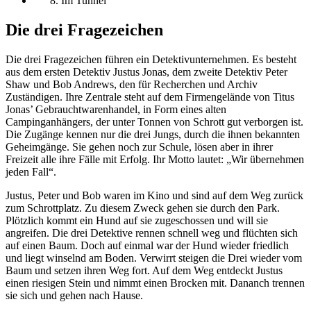
Im Tunnel
Die drei Fragezeichen
Die drei Fragezeichen führen ein Detektivunternehmen. Es besteht
aus dem ersten Detektiv Justus Jonas, dem zweite Detektiv Peter
Shaw und Bob Andrews, den für Recherchen und Archiv
Zuständigen. Ihre Zentrale steht auf dem Firmengelände von Titus
Jonas’ Gebrauchtwarenhandel, in Form eines alten
Campinganhängers, der unter Tonnen von Schrott gut verborgen ist.
Die Zugänge kennen nur die drei Jungs, durch die ihnen bekannten
Geheimgänge. Sie gehen noch zur Schule, lösen aber in ihrer
Freizeit alle ihre Fälle mit Erfolg. Ihr Motto lautet: „Wir übernehmen
jeden Fall“.
Justus, Peter und Bob waren im Kino und sind auf dem Weg zurück
zum Schrottplatz. Zu diesem Zweck gehen sie durch den Park.
Plötzlich kommt ein Hund auf sie zugeschossen und will sie
angreifen. Die drei Detektive rennen schnell weg und flüchten sich
auf einen Baum. Doch auf einmal war der Hund wieder friedlich
und liegt winselnd am Boden. Verwirrt steigen die Drei wieder vom
Baum und setzen ihren Weg fort. Auf dem Weg entdeckt Justus
einen riesigen Stein und nimmt einen Brocken mit. Dananch trennen
sie sich und gehen nach Hause.