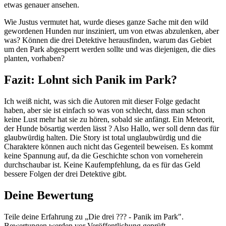
etwas genauer ansehen.
Wie Justus vermutet hat, wurde dieses ganze Sache mit den wild
gewordenen Hunden nur insziniert, um von etwas abzulenken, aber
was? Können die drei Detektive herausfinden, warum das Gebiet
um den Park abgesperrt werden sollte und was diejenigen, die dies
planten, vorhaben?
Fazit: Lohnt sich Panik im Park?
Ich weiß nicht, was sich die Autoren mit dieser Folge gedacht
haben, aber sie ist einfach so was von schlecht, dass man schon
keine Lust mehr hat sie zu hören, sobald sie anfängt. Ein Meteorit,
der Hunde bösartig werden lässt ? Also Hallo, wer soll denn das für
glaubwürdig halten. Die Story ist total unglaubwürdig und die
Charaktere können auch nicht das Gegenteil beweisen. Es kommt
keine Spannung auf, da die Geschichte schon von vorneherein
durchschaubar ist. Keine Kaufempfehlung, da es für das Geld
bessere Folgen der drei Detektive gibt.
Deine Bewertung
Teile deine Erfahrung zu „Die drei ??? - Panik im Park".
Bewertungen werden vor Veröffentlichung geprüft.