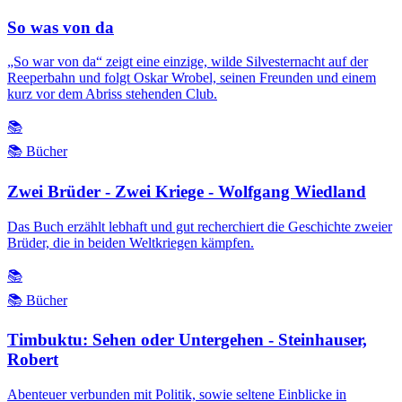
So was von da
„So war von da“ zeigt eine einzige, wilde Silvesternacht auf der
Reeperbahn und folgt Oskar Wrobel, seinen Freunden und einem
kurz vor dem Abriss stehenden Club.
📚
📚 Bücher
Zwei Brüder - Zwei Kriege - Wolfgang Wiedland
Das Buch erzählt lebhaft und gut recherchiert die Geschichte zweier
Brüder, die in beiden Weltkriegen kämpfen.
📚
📚 Bücher
Timbuktu: Sehen oder Untergehen - Steinhauser,
Robert
Abenteuer verbunden mit Politik, sowie seltene Einblicke in