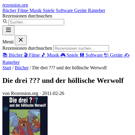
rezension
.org
Bücher
Filme
Musik
Spiele
Software
Geräte
Ratgeber
Rezensionen durchsuchen
Menü
Rezensionen durchsuchen
📚
Bücher
🎬
Filme
🎵
Musik
🎮
Spiele
💾
Software
🔌
Geräte
✍️
Ratgeber
Start
/
Bücher
/
Die drei ??? und der höllische Werwolf
Die drei ??? und der höllische Werwolf
von Rezension.org
· 2011-02-26