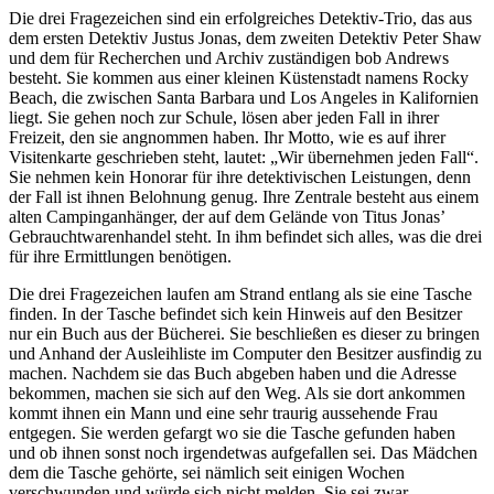
Die drei Fragezeichen sind ein erfolgreiches Detektiv-Trio, das aus
dem ersten Detektiv Justus Jonas, dem zweiten Detektiv Peter Shaw
und dem für Recherchen und Archiv zuständigen bob Andrews
besteht. Sie kommen aus einer kleinen Küstenstadt namens Rocky
Beach, die zwischen Santa Barbara und Los Angeles in Kalifornien
liegt. Sie gehen noch zur Schule, lösen aber jeden Fall in ihrer
Freizeit, den sie angnommen haben. Ihr Motto, wie es auf ihrer
Visitenkarte geschrieben steht, lautet: „Wir übernehmen jeden Fall“.
Sie nehmen kein Honorar für ihre detektivischen Leistungen, denn
der Fall ist ihnen Belohnung genug. Ihre Zentrale besteht aus einem
alten Campinganhänger, der auf dem Gelände von Titus Jonas’
Gebrauchtwarenhandel steht. In ihm befindet sich alles, was die drei
für ihre Ermittlungen benötigen.
Die drei Fragezeichen laufen am Strand entlang als sie eine Tasche
finden. In der Tasche befindet sich kein Hinweis auf den Besitzer
nur ein Buch aus der Bücherei. Sie beschließen es dieser zu bringen
und Anhand der Ausleihliste im Computer den Besitzer ausfindig zu
machen. Nachdem sie das Buch abgeben haben und die Adresse
bekommen, machen sie sich auf den Weg. Als sie dort ankommen
kommt ihnen ein Mann und eine sehr traurig aussehende Frau
entgegen. Sie werden gefargt wo sie die Tasche gefunden haben
und ob ihnen sonst noch irgendetwas aufgefallen sei. Das Mädchen
dem die Tasche gehörte, sei nämlich seit einigen Wochen
verschwunden und würde sich nicht melden. Sie sei zwar