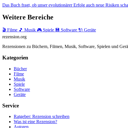
Das Buch fragt, ob unser evolutionärer Erfolg auch neue Risiken schaff
Weitere Bereiche
🎬 Filme
🎵 Musik
🎮 Spiele
💾 Software
🔌 Geräte
rezension
.org
Rezensionen zu Büchern, Filmen, Musik, Software, Spielen und Gerä
Kategorien
Bücher
Filme
Musik
Spiele
Software
Geräte
Service
Ratgeber: Rezension schreiben
Was ist eine Rezension?
Autoren