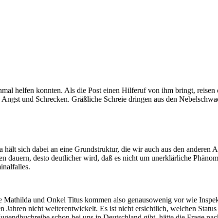
nmal helfen konnten. Als die Post einen Hilferuf von ihm bringt, reisen
 Angst und Schrecken. Gräßliche Schreie dringen aus den Nebelschwaden
a hält sich dabei an eine Grundstruktur, die wir auch aus den anderen
ngen dauern, desto deutlicher wird, daß es nicht um unerklärliche Phä
nalfalles.
ante Mathilda und Onkel Titus kommen also genausowenig vor wie Inspe
ren nicht weiterentwickelt. Es ist nicht ersichtlich, welchen Status J
 Jugendbuchreihe schon bei uns in Deutschland gibt, hätte die Frage 