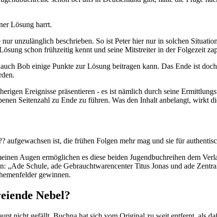
ner Lösung harrt.
 unzulänglich beschrieben. So ist Peter hier nur in solchen Situationen
ösung schon frühzeitig kennt und seine Mitstreiter in der Folgezeit zap
aß auch Bob einige Punkte zur Lösung beitragen kann. Das Ende ist do
rden.
sherigen Ereignisse präsentieren - es ist nämlich durch seine Ermittlun
enen Seitenzahl zu Ende zu führen. Was den Inhalt anbelangt, wirkt di
?? aufgewachsen ist, die frühen Folgen mehr mag und sie für authentisch
n meinen Augen ermöglichen es diese beiden Jugendbuchreihen dem Verl
ßen: „Ade Schule, ade Gebrauchtwarencenter Titus Jonas und ade Zent
Themenfelder gewinnen.
reiende Nebel?
t nicht gefällt. Buchna hat sich vom Original zu weit entfernt, als d