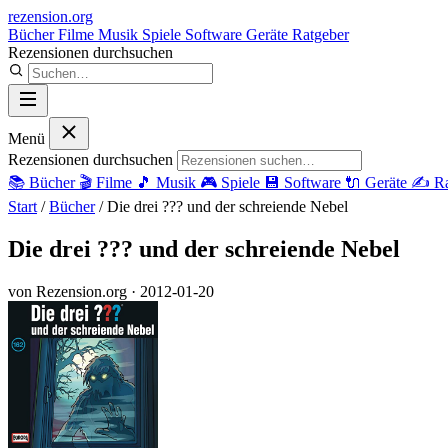
rezension
.org
Bücher
Filme
Musik
Spiele
Software
Geräte
Ratgeber
Rezensionen durchsuchen
Menü
Rezensionen durchsuchen
📚
Bücher
🎬
Filme
🎵
Musik
🎮
Spiele
💾
Software
🔌
Geräte
✍️
Ra
Start
/
Bücher
/
Die drei ??? und der schreiende Nebel
Die drei ??? und der schreiende Nebel
von Rezension.org
· 2012-01-20