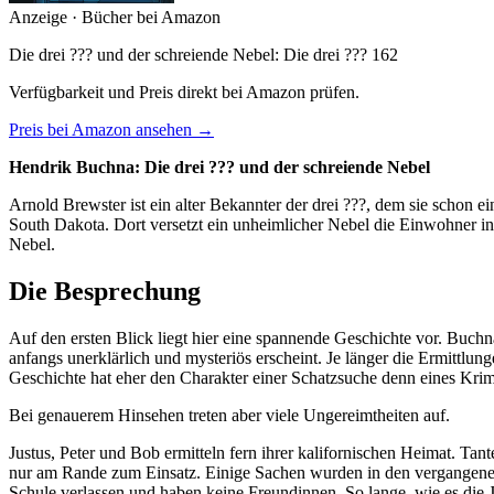
Anzeige · Bücher bei Amazon
Die drei ??? und der schreiende Nebel: Die drei ??? 162
Verfügbarkeit und Preis direkt bei Amazon prüfen.
Preis bei Amazon ansehen →
Hendrik Buchna: Die drei ??? und der schreiende Nebel
Arnold Brewster ist ein alter Bekannter der drei ???, dem sie schon ei
South Dakota. Dort versetzt ein unheimlicher Nebel die Einwohner in
Nebel.
Die Besprechung
Auf den ersten Blick liegt hier eine spannende Geschichte vor. Buchn
anfangs unerklärlich und mysteriös erscheint. Je länger die Ermittlu
Geschichte hat eher den Charakter einer Schatzsuche denn eines Krimi
Bei genauerem Hinsehen treten aber viele Ungereimtheiten auf.
Justus, Peter und Bob ermitteln fern ihrer kalifornischen Heimat. T
nur am Rande zum Einsatz. Einige Sachen wurden in den vergangenen Jah
Schule verlassen und haben keine Freundinnen. So lange, wie es die