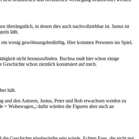
 überängstlich, in denen dies auch nachvollziehbar ist. Justus ist
peln läßt.
ch ein wenig gewöhnungsbedürftig. Hier kommen Personen ins Spiel,
gstätigkeit nicht herauszufinden. Buchna muß hier schon einige
e Geschichte schon ziemlich konstruiert auf mich.
er hält.
ag und den Autoren, Justus, Peter und Bob erwachsen werden zu
rale = Wohnwagen„; dafür würden die Figuren aber auch an
aß die Geschichte glaubwürdig sein würde. Echten Fans, die nicht nur