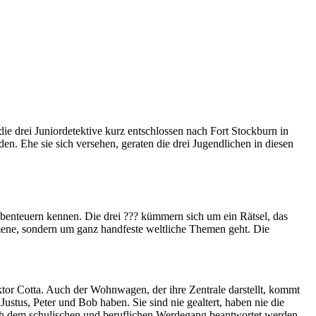
 die drei Juniordetektive kurz entschlossen nach Fort Stockburn in
. Ehe sie sich versehen, geraten die drei Jugendlichen in diesen
 Abenteuern kennen. Die drei ??? kümmern sich um ein Rätsel, das
nomene, sondern um ganz handfeste weltliche Themen geht. Die
ktor Cotta. Auch der Wohnwagen, der ihre Zentrale darstellt, kommt
ustus, Peter und Bob haben. Sie sind nie gealtert, haben nie die
nach dem schulischen und beruflichen Werdegang beantwortet werden