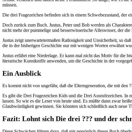
müssen.
Die drei Fragezeichen befinden sich in einem Schwebezustand, der ei
Doch zurück zum Buch. Justus, Peter und Bob werden als Charaktere nur
nicht mehr der pummelige und besserwisserische Alleswisser, der die L
Justus zeigt unerwartetermaßen Ratlosigkeit und Unsicherheit, so d
die in der bisherigen Geschichte nur mit wenigen Worten erwähnt wu
Justus erfährt eine Niederlage. Er kann mal nicht das Motiv für die bi
literarische Kunstkniffe anwenden, um die Geschichte in der vorgegeb
Ein Ausblick
Es kommt nicht von ungefähr, daß die Elterngeneration, die mit den ?
Es gibt die Drei Fragezeichen Kids und die Drei Ausrufezeichen. I
lassen. So wie es die Leser von heute sind. Es müßte dann zwar hei
Glaubwürdigkeit gewinnen. Sie könnten sich schließlich auch neue 
Fazit: Lohnt sich Die drei ??? und der sch
Diese Schwächen führen dazu, daß mir persönlich dieses Buch überhaup