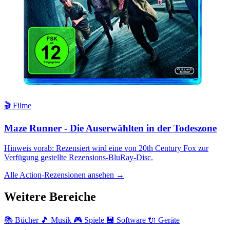
🎬 Filme
Maze Runner - Die Auserwählten in der Todeszone
Hinweis vorab: Rezensiert wird eine von 20th Century Fox zur
Verfügung gestellte Rezensions-BluRay-Disc.
Alle Action-Rezensionen ansehen →
Weitere Bereiche
📚 Bücher
🎵 Musik
🎮 Spiele
💾 Software
🔌 Geräte