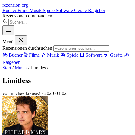
rezension
.org
Bücher
Filme
Musik
Spiele
Software
Geräte
Ratgeber
Rezensionen durchsuchen
Menü
Rezensionen durchsuchen
📚
Bücher
🎬
Filme
🎵
Musik
🎮
Spiele
💾
Software
🔌
Geräte
✍️
Ratgeber
Start
/
Musik
/
Limitless
Limitless
von michaelkrause2
· 2020-03-02