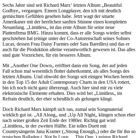
Sechs Jahre sind seit Richard Marx‘ letzten Album „Beautiful
Godbye„ vergangen. Einem Longplayer, den ich mit deutlich
gemischten Gefühlen gesehen habe. Jetzt wagt der smarte
Amerikaner mit der herrlichen sanften Stimme einen kompletten
Neuanfang. „Limitless„ ist das erste Album für seine neue
Plattenfirma BMG. Hinzu kommt, dass er alle Songs wieder selbst
geschrieben hat (einige unter der Co-Autorenschaft seines Sohnes
Lucas, dessen Frau Daisy Fuentes oder Sara Bareilles) und das er
auch für die Produktion alleine verantwortlich gewesen ist. Das alles
sind gute Vorzeichen, für ein besseres Album.
Mit „Another One Down„ eröffnet dann ein Song, der auf jeden
Fall schon mal wesentlich flotter daherkommt, als alles Songs des
letzten Albums. Und obwohl der Songs seit einigen Wochen bereits
in den Top 15 der Adult Contemporary Charts in den USA rotiert,
bin ich noch nicht ganz überzeugt. Auch hier sind mir zu viele
elektronische Elemente erhalten. Dies wird bei „Limitless„ im
Refrain deutlich, der eher scheußlich als gelungen klingt.
Doch Richard Marx kämpft sich ran, zumal sein Songmaterial
wirklich gut ist. „All Along„ und „Up All Night„ klingen schon eher
nach seiner großen Zeit Ende der 1980er. Richtig gut wird
„Limitless„ in der zweiten Hälfte. Ein tolles Duett mit
Countrysängerin Jana Kramer („Strong Enough„) oder die für ihn so
typischen Balladen („Not In Love„, „This One„) zeigen Richard