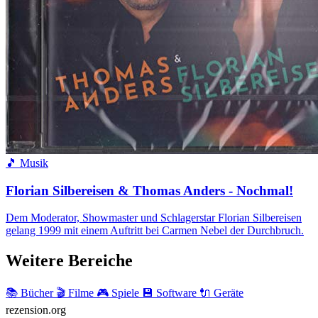
🎵 Musik
Florian Silbereisen & Thomas Anders - Nochmal!
Dem Moderator, Showmaster und Schlagerstar Florian Silbereisen
gelang 1999 mit einem Auftritt bei Carmen Nebel der Durchbruch.
Weitere Bereiche
📚 Bücher
🎬 Filme
🎮 Spiele
💾 Software
🔌 Geräte
rezension
.org