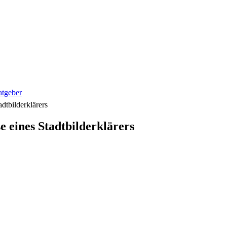
tgeber
adtbilderklärers
se eines Stadtbilderklärers