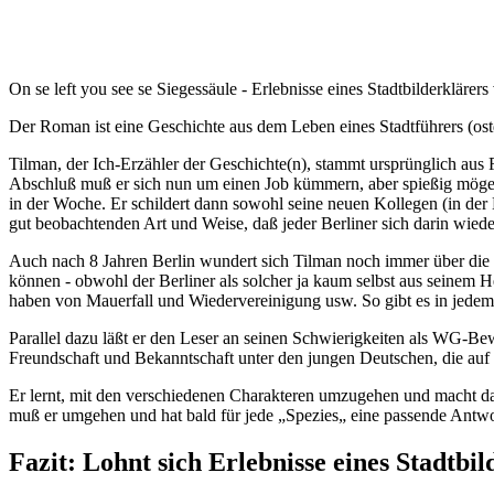
On se left you see se Siegessäule - Erlebnisse eines Stadtbilderklärer
Der Roman ist eine Geschichte aus dem Leben eines Stadtführers (ostdeu
Tilman, der Ich-Erzähler der Geschichte(n), stammt ursprünglich aus
Abschluß muß er sich nun um einen Job kümmern, aber spießig möge er
in der Woche. Er schildert dann sowohl seine neuen Kollegen (in der M
gut beobachtenden Art und Weise, daß jeder Berliner sich darin wiede
Auch nach 8 Jahren Berlin wundert sich Tilman noch immer über die v
können - obwohl der Berliner als solcher ja kaum selbst aus seinem 
haben von Mauerfall und Wiedervereinigung usw. So gibt es in jedem 
Parallel dazu läßt er den Leser an seinen Schwierigkeiten als WG-B
Freundschaft und Bekanntschaft unter den jungen Deutschen, die auf
Er lernt, mit den verschiedenen Charakteren umzugehen und macht daf
muß er umgehen und hat bald für jede „Spezies„ eine passende Antwort 
Fazit: Lohnt sich Erlebnisse eines Stadtbi