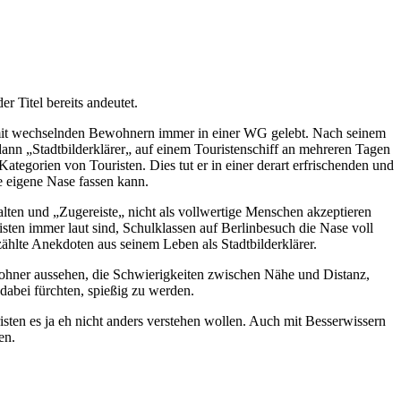
r Titel bereits andeutet.
und mit wechselnden Bewohnern immer in einer WG gelebt. Nach seinem
dann „Stadtbilderklärer„ auf einem Touristenschiff an mehreren Tagen
ategorien von Touristen. Dies tut er in einer derart erfrischenden und
e eigene Nase fassen kann.
alten und „Zugereiste„ nicht als vollwertige Menschen akzeptieren
sten immer laut sind, Schulklassen auf Berlinbesuch die Nase voll
ählte Anekdoten aus seinem Leben als Stadtbilderklärer.
wohner aussehen, die Schwierigkeiten zwischen Nähe und Distanz,
abei fürchten, spießig zu werden.
sten es ja eh nicht anders verstehen wollen. Auch mit Besserwissern
en.