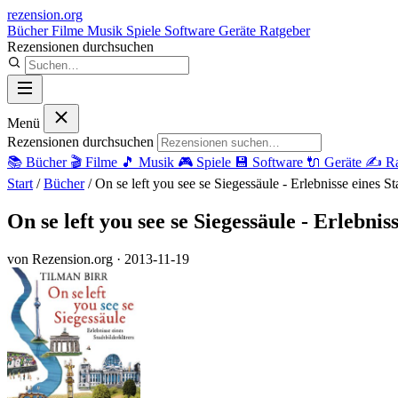
rezension
.org
Bücher
Filme
Musik
Spiele
Software
Geräte
Ratgeber
Rezensionen durchsuchen
Menü
Rezensionen durchsuchen
📚
Bücher
🎬
Filme
🎵
Musik
🎮
Spiele
💾
Software
🔌
Geräte
✍️
Ra
Start
/
Bücher
/
On se left you see se Siegessäule - Erlebnisse eines St
On se left you see se Siegessäule - Erlebnis
von Rezension.org
· 2013-11-19