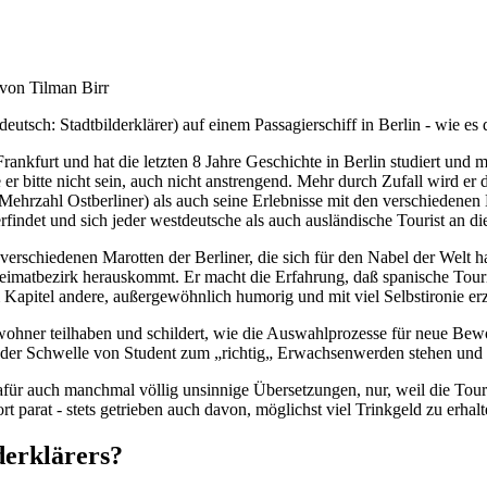
s von Tilman Birr
tsch: Stadtbilderklärer) auf einem Passagierschiff in Berlin - wie es de
 Frankfurt und hat die letzten 8 Jahre Geschichte in Berlin studiert 
 bitte nicht sein, auch nicht anstrengend. Mehr durch Zufall wird er 
ehrzahl Ostberliner) als auch seine Erlebnisse mit den verschiedenen K
rfindet und sich jeder westdeutsche als auch ausländische Tourist an di
erschiedenen Marotten der Berliner, die sich für den Nabel der Welt h
Heimatbezirk herauskommt. Er macht die Erfahrung, daß spanische Touri
Kapitel andere, außergewöhnlich humorig und mit viel Selbstironie erz
ewohner teilhaben und schildert, wie die Auswahlprozesse für neue Be
 der Schwelle von Student zum „richtig„ Erwachsenwerden stehen und d
ür auch manchmal völlig unsinnige Übersetzungen, nur, weil die Touri
parat - stets getrieben auch davon, möglichst viel Trinkgeld zu erhalt
lderklärers?