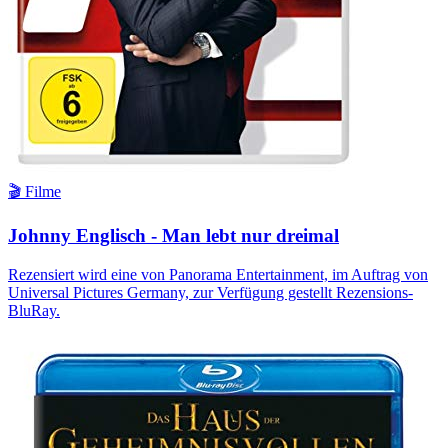
🎬 Filme
Johnny Englisch - Man lebt nur dreimal
Rezensiert wird eine von Panorama Entertainment, im Auftrag von
Universal Pictures Germany, zur Verfügung gestellt Rezensions-
BluRay.