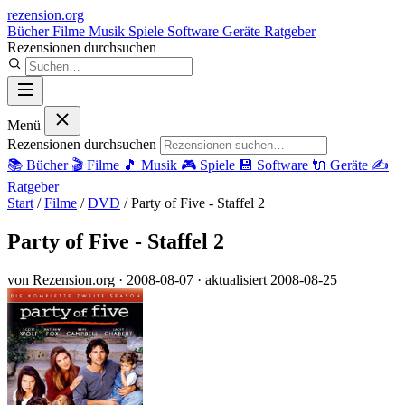
rezension
.org
Bücher
Filme
Musik
Spiele
Software
Geräte
Ratgeber
Rezensionen durchsuchen
Menü
Rezensionen durchsuchen
📚
Bücher
🎬
Filme
🎵
Musik
🎮
Spiele
💾
Software
🔌
Geräte
✍️
Ratgeber
Start
/
Filme
/
DVD
/
Party of Five - Staffel 2
Party of Five - Staffel 2
von Rezension.org
· 2008-08-07
· aktualisiert 2008-08-25