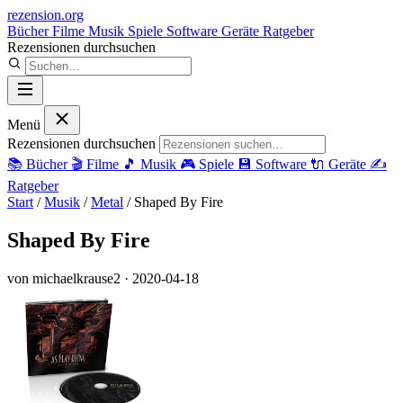
rezension
.org
Bücher
Filme
Musik
Spiele
Software
Geräte
Ratgeber
Rezensionen durchsuchen
Menü
Rezensionen durchsuchen
📚
Bücher
🎬
Filme
🎵
Musik
🎮
Spiele
💾
Software
🔌
Geräte
✍️
Ratgeber
Start
/
Musik
/
Metal
/
Shaped By Fire
Shaped By Fire
von michaelkrause2
· 2020-04-18