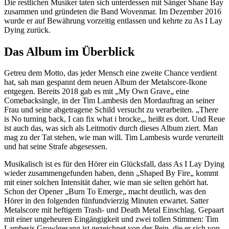
Die restlichen Musiker taten sich unterdessen mit Sänger Shane Bay
zusammen und gründeten die Band Wovenmar. Im Dezember 2016
wurde er auf Bewährung vorzeitig entlassen und kehrte zu As I Lay
Dying zurück.
Das Album im Überblick
Getreu dem Motto, das jeder Mensch eine zweite Chance verdient
hat, sah man gespannt dem neuen Album der Metalscore-Ikone
entgegen. Bereits 2018 gab es mit „My Own Grave„ eine
Comebacksingle, in der Tim Lambesis den Mordauftrag an seiner
Frau und seine abgetragene Schild versucht zu verarbeiten. „There
is No turning back, I can fix what i brocke„, heißt es dort. Und Reue
ist auch das, was sich als Leitmotiv durch dieses Album ziert. Man
mag zu der Tat stehen, wie man will. Tim Lambesis wurde verurteilt
und hat seine Strafe abgesessen.
Musikalisch ist es für den Hörer ein Glücksfall, dass As I Lay Dying
wieder zusammengefunden haben, denn „Shaped By Fire„ kommt
mit einer solchen Intensität daher, wie man sie selten gehört hat.
Schon der Opener „Burn To Emerge„ macht deutlich, was den
Hörer in den folgenden fünfundvierzig Minuten erwartet. Satter
Metalscore mit heftigem Trash- und Death Metal Einschlag. Gepaart
mit einer ungeheuren Eingängigkeit und zwei tollen Stimmen: Tim
Lambesis Growlgesang ist gezeichnet von der Pein, die er sich von