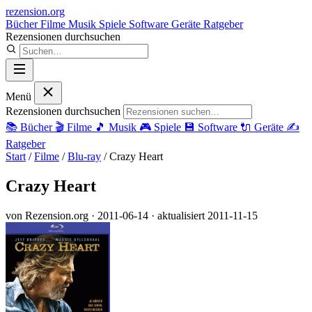
rezension
.org
Bücher
Filme
Musik
Spiele
Software
Geräte
Ratgeber
Rezensionen durchsuchen
Menü
Rezensionen durchsuchen
📚
Bücher
🎬
Filme
🎵
Musik
🎮
Spiele
💾
Software
🔌
Geräte
✍️
Ratgeber
Start
/
Filme
/
Blu-ray
/
Crazy Heart
Crazy Heart
von Rezension.org
· 2011-06-14
· aktualisiert 2011-11-15