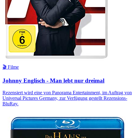
🎬 Filme
Johnny Englisch - Man lebt nur dreimal
Rezensiert wird eine von Panorama Entertainment, im Auftrag von
Universal Pictures Germany, zur Verfügung gestellt Rezensions-
BluRay.