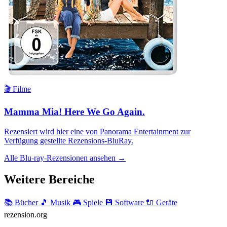
🎬 Filme
Mamma Mia! Here We Go Again.
Rezensiert wird hier eine von Panorama Entertainment zur
Verfügung gestellte Rezensions-BluRay.
Alle Blu-ray-Rezensionen ansehen →
Weitere Bereiche
📚 Bücher
🎵 Musik
🎮 Spiele
💾 Software
🔌 Geräte
rezension
.org