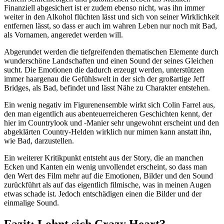
Finanziell abgesichert ist er zudem ebenso nicht, was ihn immer
weiter in den Alkohol flüchten lässt und sich von seiner Wirklichkeit
entfernen lässt, so dass er auch im wahren Leben nur noch mit Bad,
als Vornamen, angeredet werden will.
Abgerundet werden die tiefgreifenden thematischen Elemente durch
wunderschöne Landschaften und einen Sound der seines Gleichen
sucht. Die Emotionen die dadurch erzeugt werden, unterstützen
immer haargenau die Gefühlswelt in der sich der großartige Jeff
Bridges, als Bad, befindet und lässt Nähe zu Charakter entstehen.
Ein wenig negativ im Figurenensemble wirkt sich Colin Farrel aus,
den man eigentlich aus abenteuerreicheren Geschichten kennt, der
hier im Countrylook und -Manier sehr ungewohnt erscheint und den
abgeklärten Country-Helden wirklich nur mimen kann anstatt ihn,
wie Bad, darzustellen.
Ein weiterer Kritikpunkt entsteht aus der Story, die an manchen
Ecken und Kanten ein wenig unvollendet erscheint, so dass man
den Wert des Film mehr auf die Emotionen, Bilder und den Sound
zurückführt als auf das eigentlich filmische, was in meinen Augen
etwas schade ist. Jedoch entschädigen einen die Bilder und der
einmalige Sound.
Fazit: Lohnt sich Crazy Heart?