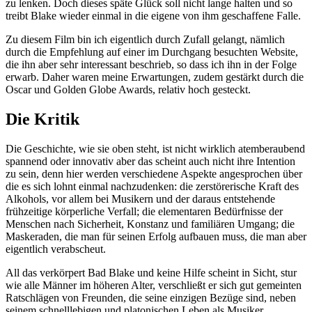
zu lenken. Doch dieses späte Glück soll nicht lange halten und so
treibt Blake wieder einmal in die eigene von ihm geschaffene Falle.
Zu diesem Film bin ich eigentlich durch Zufall gelangt, nämlich
durch die Empfehlung auf einer im Durchgang besuchten Website,
die ihn aber sehr interessant beschrieb, so dass ich ihn in der Folge
erwarb. Daher waren meine Erwartungen, zudem gestärkt durch die
Oscar und Golden Globe Awards, relativ hoch gesteckt.
Die Kritik
Die Geschichte, wie sie oben steht, ist nicht wirklich atemberaubend
spannend oder innovativ aber das scheint auch nicht ihre Intention
zu sein, denn hier werden verschiedene Aspekte angesprochen über
die es sich lohnt einmal nachzudenken: die zerstörerische Kraft des
Alkohols, vor allem bei Musikern und der daraus entstehende
frühzeitige körperliche Verfall; die elementaren Bedürfnisse der
Menschen nach Sicherheit, Konstanz und familiären Umgang; die
Maskeraden, die man für seinen Erfolg aufbauen muss, die man aber
eigentlich verabscheut.
All das verkörpert Bad Blake und keine Hilfe scheint in Sicht, stur
wie alle Männer im höheren Alter, verschließt er sich gut gemeinten
Ratschlägen von Freunden, die seine einzigen Bezüge sind, neben
seinem schnelllebigen und platonischen Leben als Musiker.