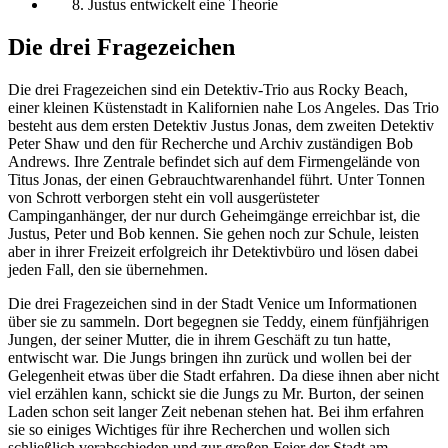
Justus entwickelt eine Theorie
Die drei Fragezeichen
Die drei Fragezeichen sind ein Detektiv-Trio aus Rocky Beach,
einer kleinen Küstenstadt in Kalifornien nahe Los Angeles. Das Trio
besteht aus dem ersten Detektiv Justus Jonas, dem zweiten Detektiv
Peter Shaw und den für Recherche und Archiv zuständigen Bob
Andrews. Ihre Zentrale befindet sich auf dem Firmengelände von
Titus Jonas, der einen Gebrauchtwarenhandel führt. Unter Tonnen
von Schrott verborgen steht ein voll ausgerüsteter
Campinganhänger, der nur durch Geheimgänge erreichbar ist, die
Justus, Peter und Bob kennen. Sie gehen noch zur Schule, leisten
aber in ihrer Freizeit erfolgreich ihr Detektivbüro und lösen dabei
jeden Fall, den sie übernehmen.
Die drei Fragezeichen sind in der Stadt Venice um Informationen
über sie zu sammeln. Dort begegnen sie Teddy, einem fünfjährigen
Jungen, der seiner Mutter, die in ihrem Geschäft zu tun hatte,
entwischt war. Die Jungs bringen ihn zurück und wollen bei der
Gelegenheit etwas über die Stadt erfahren. Da diese ihnen aber nicht
viel erzählen kann, schickt sie die Jungs zu Mr. Burton, der seinen
Laden schon seit langer Zeit nebenan stehen hat. Bei ihm erfahren
sie so einiges Wichtiges für ihre Recherchen und wollen sich
schließlich verabschieden und zur großen Feier der Stadt am