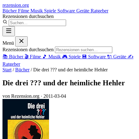
rezension
.org
Bücher
Filme
Musik
Spiele
Software
Geräte
Ratgeber
Rezensionen durchsuchen
Menü
Rezensionen durchsuchen
📚
Bücher
🎬
Filme
🎵
Musik
🎮
Spiele
💾
Software
🔌
Geräte
✍️
Ratgeber
Start
/
Bücher
/
Die drei ??? und der heimliche Hehler
Die drei ??? und der heimliche Hehler
von Rezension.org
· 2011-03-04