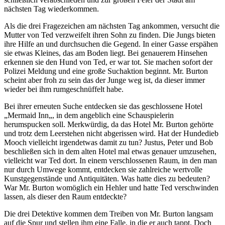
nächsten Tag wiederkommen.
Als die drei Fragezeichen am nächsten Tag ankommen, versucht die
Mutter von Ted verzweifelt ihren Sohn zu finden. Die Jungs bieten
ihre Hilfe an und durchsuchen die Gegend. In einer Gasse erspähen
sie etwas Kleines, das am Boden liegt. Bei genauerem Hinsehen
erkennen sie den Hund von Ted, er war tot. Sie machen sofort der
Polizei Meldung und eine große Suchaktion beginnt. Mr. Burton
scheint aber froh zu sein das der Junge weg ist, da dieser immer
wieder bei ihm rumgeschnüffelt habe.
Bei ihrer erneuten Suche entdecken sie das geschlossene Hotel
„Mermaid Inn„, in dem angeblich eine Schauspielerin
herumspucken soll. Merkwürdig, da das Hotel Mr. Burton gehörte
und trotz dem Leerstehen nicht abgerissen wird. Hat der Hundedieb
Mooch vielleicht irgendetwas damit zu tun? Justus, Peter und Bob
beschließen sich in dem alten Hotel mal etwas genauer umzusehen,
vielleicht war Ted dort. In einem verschlossenen Raum, in den man
nur durch Umwege kommt, entdecken sie zahlreiche wertvolle
Kunstgegenstände und Antiquitäten. Was hatte dies zu bedeuten?
War Mr. Burton womöglich ein Hehler und hatte Ted verschwinden
lassen, als dieser den Raum entdeckte?
Die drei Detektive kommen dem Treiben von Mr. Burton langsam
auf die Spur und stellen ihm eine Falle, in die er auch tappt. Doch