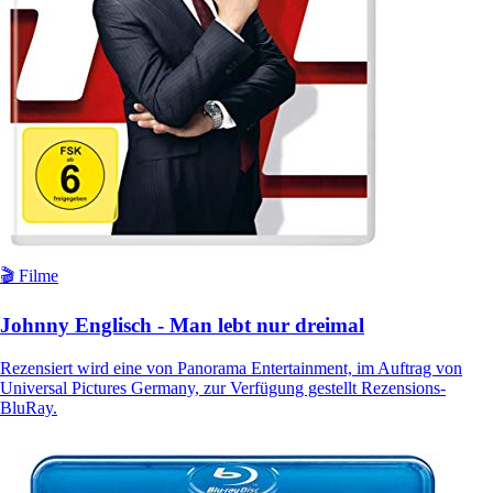
🎬 Filme
Johnny Englisch - Man lebt nur dreimal
Rezensiert wird eine von Panorama Entertainment, im Auftrag von
Universal Pictures Germany, zur Verfügung gestellt Rezensions-
BluRay.