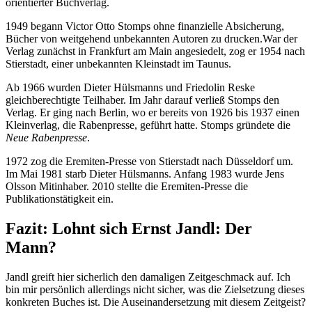
orientierter Buchverlag.
1949 begann Victor Otto Stomps ohne finanzielle Absicherung,
Bücher von weitgehend unbekannten Autoren zu drucken.War der
Verlag zunächst in Frankfurt am Main angesiedelt, zog er 1954 nach
Stierstadt, einer unbekannten Kleinstadt im Taunus.
Ab 1966 wurden Dieter Hülsmanns und Friedolin Reske
gleichberechtigte Teilhaber. Im Jahr darauf verließ Stomps den
Verlag. Er ging nach Berlin, wo er bereits von 1926 bis 1937 einen
Kleinverlag, die Rabenpresse, geführt hatte. Stomps gründete die
Neue Rabenpresse
.
1972 zog die Eremiten-Presse von Stierstadt nach Düsseldorf um.
Im Mai 1981 starb Dieter Hülsmanns. Anfang 1983 wurde Jens
Olsson Mitinhaber. 2010 stellte die Eremiten-Presse die
Publikationstätigkeit ein.
Fazit: Lohnt sich Ernst Jandl: Der
Mann?
Jandl greift hier sicherlich den damaligen Zeitgeschmack auf. Ich
bin mir persönlich allerdings nicht sicher, was die Zielsetzung dieses
konkreten Buches ist. Die Auseinandersetzung mit diesem Zeitgeist?