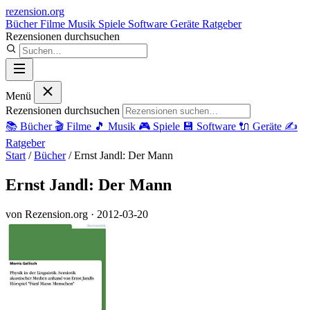
rezension
.org
Bücher
Filme
Musik
Spiele
Software
Geräte
Ratgeber
Rezensionen durchsuchen
Menü
Rezensionen durchsuchen
📚
Bücher
🎬
Filme
🎵
Musik
🎮
Spiele
💾
Software
🔌
Geräte
✍️
Ratgeber
Start
/
Bücher
/
Ernst Jandl: Der Mann
Ernst Jandl: Der Mann
von Rezension.org
· 2012-03-20