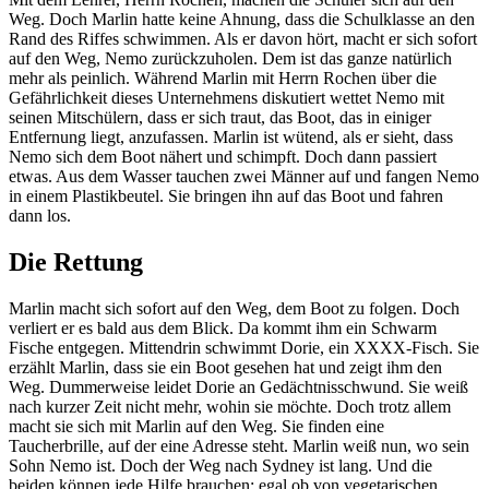
Weg. Doch Marlin hatte keine Ahnung, dass die Schulklasse an den
Rand des Riffes schwimmen. Als er davon hört, macht er sich sofort
auf den Weg, Nemo zurückzuholen. Dem ist das ganze natürlich
mehr als peinlich. Während Marlin mit Herrn Rochen über die
Gefährlichkeit dieses Unternehmens diskutiert wettet Nemo mit
seinen Mitschülern, dass er sich traut, das Boot, das in einiger
Entfernung liegt, anzufassen. Marlin ist wütend, als er sieht, dass
Nemo sich dem Boot nähert und schimpft. Doch dann passiert
etwas. Aus dem Wasser tauchen zwei Männer auf und fangen Nemo
in einem Plastikbeutel. Sie bringen ihn auf das Boot und fahren
dann los.
Die Rettung
Marlin macht sich sofort auf den Weg, dem Boot zu folgen. Doch
verliert er es bald aus dem Blick. Da kommt ihm ein Schwarm
Fische entgegen. Mittendrin schwimmt Dorie, ein XXXX-Fisch. Sie
erzählt Marlin, dass sie ein Boot gesehen hat und zeigt ihm den
Weg. Dummerweise leidet Dorie an Gedächtnisschwund. Sie weiß
nach kurzer Zeit nicht mehr, wohin sie möchte. Doch trotz allem
macht sie sich mit Marlin auf den Weg. Sie finden eine
Taucherbrille, auf der eine Adresse steht. Marlin weiß nun, wo sein
Sohn Nemo ist. Doch der Weg nach Sydney ist lang. Und die
beiden können jede Hilfe brauchen: egal ob von vegetarischen