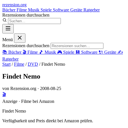
rezension
.org
Bücher
Filme
Musik
Spiele
Software
Geräte
Ratgeber
Rezensionen durchsuchen
Menü
Rezensionen durchsuchen
📚
Bücher
🎬
Filme
🎵
Musik
🎮
Spiele
💾
Software
🔌
Geräte
✍️
Ratgeber
Start
/
Filme
/
DVD
/
Findet Nemo
Findet Nemo
von Rezension.org
· 2008-08-25
🎬
Anzeige · Filme bei Amazon
Findet Nemo
Verfügbarkeit und Preis direkt bei Amazon prüfen.