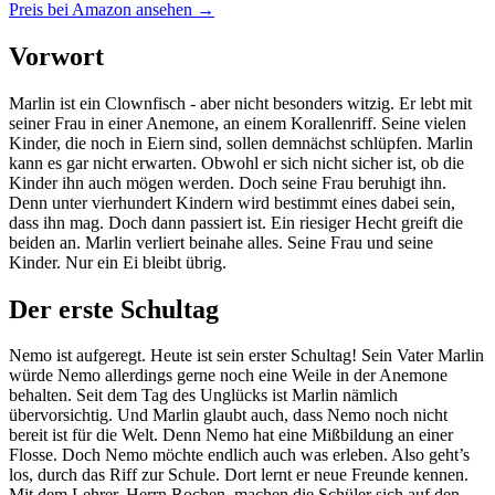
Preis bei Amazon ansehen →
Vorwort
Marlin ist ein Clownfisch - aber nicht besonders witzig. Er lebt mit
seiner Frau in einer Anemone, an einem Korallenriff. Seine vielen
Kinder, die noch in Eiern sind, sollen demnächst schlüpfen. Marlin
kann es gar nicht erwarten. Obwohl er sich nicht sicher ist, ob die
Kinder ihn auch mögen werden. Doch seine Frau beruhigt ihn.
Denn unter vierhundert Kindern wird bestimmt eines dabei sein,
dass ihn mag. Doch dann passiert ist. Ein riesiger Hecht greift die
beiden an. Marlin verliert beinahe alles. Seine Frau und seine
Kinder. Nur ein Ei bleibt übrig.
Der erste Schultag
Nemo ist aufgeregt. Heute ist sein erster Schultag! Sein Vater Marlin
würde Nemo allerdings gerne noch eine Weile in der Anemone
behalten. Seit dem Tag des Unglücks ist Marlin nämlich
übervorsichtig. Und Marlin glaubt auch, dass Nemo noch nicht
bereit ist für die Welt. Denn Nemo hat eine Mißbildung an einer
Flosse. Doch Nemo möchte endlich auch was erleben. Also geht’s
los, durch das Riff zur Schule. Dort lernt er neue Freunde kennen.
Mit dem Lehrer, Herrn Rochen, machen die Schüler sich auf den