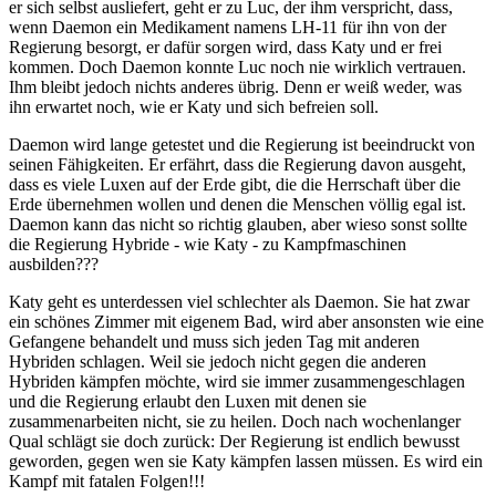
er sich selbst ausliefert, geht er zu Luc, der ihm verspricht, dass,
wenn Daemon ein Medikament namens LH-11 für ihn von der
Regierung besorgt, er dafür sorgen wird, dass Katy und er frei
kommen. Doch Daemon konnte Luc noch nie wirklich vertrauen.
Ihm bleibt jedoch nichts anderes übrig. Denn er weiß weder, was
ihn erwartet noch, wie er Katy und sich befreien soll.
Daemon wird lange getestet und die Regierung ist beeindruckt von
seinen Fähigkeiten. Er erfährt, dass die Regierung davon ausgeht,
dass es viele Luxen auf der Erde gibt, die die Herrschaft über die
Erde übernehmen wollen und denen die Menschen völlig egal ist.
Daemon kann das nicht so richtig glauben, aber wieso sonst sollte
die Regierung Hybride - wie Katy - zu Kampfmaschinen
ausbilden???
Katy geht es unterdessen viel schlechter als Daemon. Sie hat zwar
ein schönes Zimmer mit eigenem Bad, wird aber ansonsten wie eine
Gefangene behandelt und muss sich jeden Tag mit anderen
Hybriden schlagen. Weil sie jedoch nicht gegen die anderen
Hybriden kämpfen möchte, wird sie immer zusammengeschlagen
und die Regierung erlaubt den Luxen mit denen sie
zusammenarbeiten nicht, sie zu heilen. Doch nach wochenlanger
Qual schlägt sie doch zurück: Der Regierung ist endlich bewusst
geworden, gegen wen sie Katy kämpfen lassen müssen. Es wird ein
Kampf mit fatalen Folgen!!!