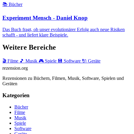
📚 Bücher
Experiment Mensch - Daniel Knop
Das Buch fragt, ob unser evolutionärer Erfolg auch neue Risiken
schafft - und liefert klare Beispiele.
Weitere Bereiche
🎬 Filme
🎵 Musik
🎮 Spiele
💾 Software
🔌 Geräte
rezension
.org
Rezensionen zu Büchern, Filmen, Musik, Software, Spielen und
Geräten
Kategorien
Bücher
Filme
Musik
Spiele
Software
Geräte