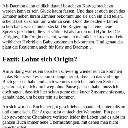
Als Daemon dann endlich darauf besteht zu Katy gebracht zu
werden kann er sein Glück kaum fassen. Und dass er auch noch das
Zimmer neben ihrem Zimmer bekommt und sie sich ein Bad teilen,
scheint fast zu schön um wahr zu sein. Doch die beiden erfahren
schon bald, was dahinter steckt: Die Regierung hat eine neue
Spezies gezüchtet, die viel stärker ist als Luxen und Hybride: Die
„Origins„. Ein Origin entsteht, wenn ein männlicher Luxen und ein
weiblicher Hybrid ein Baby zusammen bekommen. Und genau das
plant die Regierung auch für Katy und Daemon…
Fazit: Lohnt sich Origin?
Am Anfang war es ein bisschen schwierig wieder rein zu kommen
in das Buch, weil es schon so lange her ist, dass ich das vorherige
Buch gelesen habe und auch wenn es mich bei anderen Serien
gestört hat, die ich durchweg ohne Pause gelesen habe, muss ich
doch sagen, dass ich hier schon gerne eine kurze Zusammenfassung
gehabt hätte, um besser rein zu kommen.
An sich war das Buch aber gut geschrieben, spannend, unterhaltsam
und dramatisch. Der Ausgang ist einfach der Wahnsinn. Ein paar
lieb gewonnene Charaktere verlieren leider ihr Leben und es gibt im
ganzen Buch immer neue Überraschungen, mit denen man nicht
gerechnet hat.