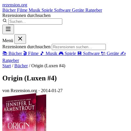
rezension
.org
Bücher
Filme
Musik
Spiele
Software
Geräte
Ratgeber
Rezensionen durchsuchen
Menü
Rezensionen durchsuchen
📚
Bücher
🎬
Filme
🎵
Musik
🎮
Spiele
💾
Software
🔌
Geräte
✍️
Ratgeber
Start
/
Bücher
/
Origin (Luxen #4)
Origin (Luxen #4)
von Rezension.org
· 2014-01-27