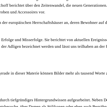
schoff berichtet über den Zeitenwandel, die neuen Generationen
aroben und Accessoires vor.
n der europäischen Herrschaftshäuser an, deren Bewohner auf 
re Erfolge und Misserfolge. Sie berichtet von aktuellen Ereigni
der Adligen bezeichnet werden und lässt uns teilhaben an der f
gerade in dieser Materie können Bilder mehr als tausend Worte
t durch tiefgründiges Hintergrundwissen aufgearbeitet. Neben D
aatsbesuche, über Damen als Stilikonen oder eben auch Begräb