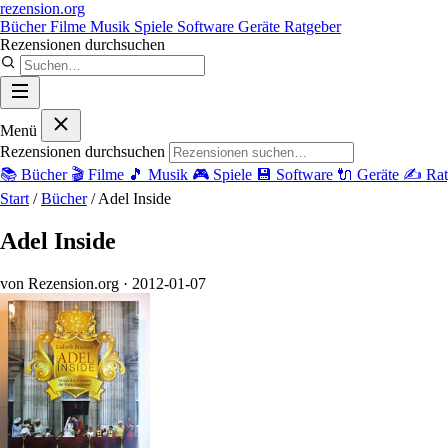
rezension
.org
Bücher
Filme
Musik
Spiele
Software
Geräte
Ratgeber
Rezensionen durchsuchen
Menü
Rezensionen durchsuchen
📚
Bücher
🎬
Filme
🎵
Musik
🎮
Spiele
💾
Software
🔌
Geräte
✍️
Rat
Start
/
Bücher
/
Adel Inside
Adel Inside
von Rezension.org
· 2012-01-07