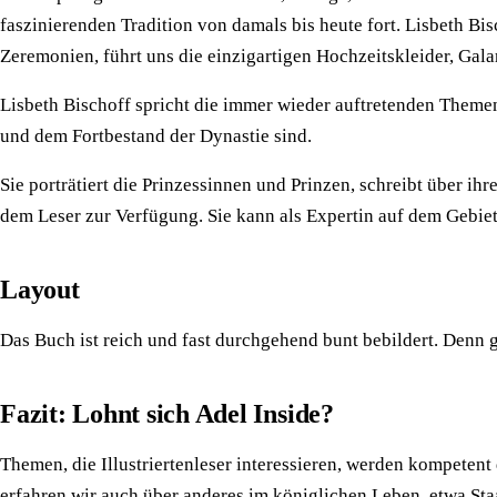
faszinierenden Tradition von damals bis heute fort. Lisbeth Bi
Zeremonien, führt uns die einzigartigen Hochzeitskleider, Gal
Lisbeth Bischoff spricht die immer wieder auftretenden Theme
und dem Fortbestand der Dynastie sind.
Sie porträtiert die Prinzessinnen und Prinzen, schreibt über ih
dem Leser zur Verfügung. Sie kann als Expertin auf dem Gebiet 
Layout
Das Buch ist reich und fast durchgehend bunt bebildert. Denn 
Fazit: Lohnt sich Adel Inside?
Themen, die Illustriertenleser interessieren, werden kompeten
erfahren wir auch über anderes im königlichen Leben, etwa St