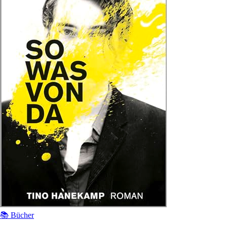
📚 Bücher