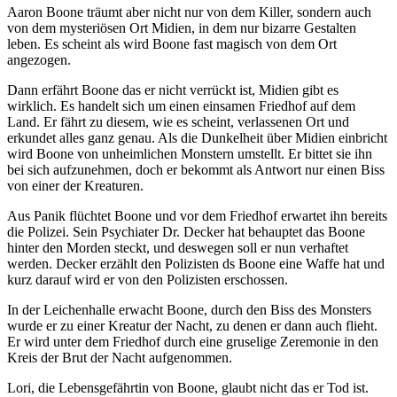
Aaron Boone träumt aber nicht nur von dem Killer, sondern auch
von dem mysteriösen Ort Midien, in dem nur bizarre Gestalten
leben. Es scheint als wird Boone fast magisch von dem Ort
angezogen.
Dann erfährt Boone das er nicht verrückt ist, Midien gibt es
wirklich. Es handelt sich um einen einsamen Friedhof auf dem
Land. Er fährt zu diesem, wie es scheint, verlassenen Ort und
erkundet alles ganz genau. Als die Dunkelheit über Midien einbricht
wird Boone von unheimlichen Monstern umstellt. Er bittet sie ihn
bei sich aufzunehmen, doch er bekommt als Antwort nur einen Biss
von einer der Kreaturen.
Aus Panik flüchtet Boone und vor dem Friedhof erwartet ihn bereits
die Polizei. Sein Psychiater Dr. Decker hat behauptet das Boone
hinter den Morden steckt, und deswegen soll er nun verhaftet
werden. Decker erzählt den Polizisten ds Boone eine Waffe hat und
kurz darauf wird er von den Polizisten erschossen.
In der Leichenhalle erwacht Boone, durch den Biss des Monsters
wurde er zu einer Kreatur der Nacht, zu denen er dann auch flieht.
Er wird unter dem Friedhof durch eine gruselige Zeremonie in den
Kreis der Brut der Nacht aufgenommen.
Lori, die Lebensgefährtin von Boone, glaubt nicht das er Tod ist.