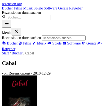
rezension
.org
Bücher
Filme
Musik
Spiele
Software
Geräte
Ratgeber
Rezensionen durchsuchen
Menü
Rezensionen durchsuchen
📚
Bücher
🎬
Filme
🎵
Musik
🎮
Spiele
💾
Software
🔌
Geräte
✍️
Ratgeber
Start
/
Bücher
/
Cabal
Cabal
von Rezension.org
· 2010-12-29