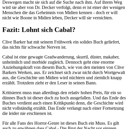
Deswegen macht sie sich auf die Suche nach ihm. Auf ihrem Weg
wird sie aber von Dr. Decker verfolgt, denn er ist einer der wenigen
Menschen die das Geheimnis von Midien kennen - doch er will
nicht wie Boone in Midien leben, Decker will sie vernichten.
Fazit: Lohnt sich Cabal?
Clive Barker hat mit seinem Frühwerk ein solides Buch geliefert,
das nichts für schwache Nerven ist.
Cabal ist eine gewagte Gradwanderung, skurril, düster, makaber,
unheimlich und morbide zugleich. Dennoch geht eine enorme
Anziehungskraft von diesem Buch, wie von den meisten von Clive
Barkers Werken, aus. Er zeichnet sich zwar nicht durch Wortgewalt
aus, die Geschichte um Midien wird nüchtern und ziemlich knapp
erzählt. Trotzdem zieht er den Leser in seinen Bann.
Kritisieren muss man allerdings den relativ hohen Preis, für ein so
dünnes Buch ist dieser doch zu hoch ausgefallen. Und das Ende des
Buches verdient auch einen Kritikpunkt denn, die Geschichte wird
nicht vollständig erzählt. Das Ende verlangt nach einer Fortsetzung
die leider nie erschienen ist.
Für alle Fans des Horror-Genre ist dieses Buch ein Muss. Es gilt
auch zu erwähnen dass Cabal - Die Brut der Nacht vor einigen