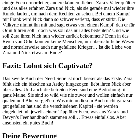
einige Feen ermordet er, andere können fliehen. Zara’s Vater quält er
und das alles erfahren Zara und Nick, als sie gerade mal wieder ihre
Runde laufen, um nach dem Rechten zu sehen. Bei einem Kampf
mit Frank wird Nick dann so schwer verletzt, dass er stirbt. Die
Valkyrie nimmt ihn mit und sagt etwas von einem Kampf, den er für
Odin führen soll - doch was soll das nur alles bedeuten? Und wie
soll Zara ihren Nick nun wieder zurück bekommen? Denn in das
Reich von Odin können keine Menschen, nur übernatürliche Wesen
und normalerweise auch nur gefallene Krieger… Ist die Liebe von
Zara und Nick etwa am Ende?
Fazit: Lohnt sich Captivate?
Das zweite Buch der Need-Serie ist noch besser als das Erste. Zara
fühlt sich ein bisschen zu Astley hingezogen, liebt ihren Nick aber
über alles. Und auch die befreiten Feen sind eine Bedrohung für
ganz Maine. Sie sind so wild wie nie zuvor und wollen einfach nur
quälen und Blut vergießen. Was mir an diesem Buch nicht ganz so
gut gefallen hat sind die verschiedenen Kapitel - sie werden
eingeleitet mit jeweils einem Tipp über Feen, was aus Zara’s und
Devyn’s Feenhandbuch stammen soll… Etwas einfallslos. Aber
ansonsten ein gutes Buch!
Deine Bewertung