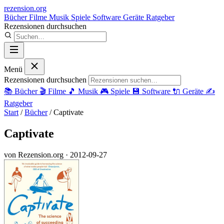
rezension
.org
Bücher
Filme
Musik
Spiele
Software
Geräte
Ratgeber
Rezensionen durchsuchen
Menü
Rezensionen durchsuchen
📚
Bücher
🎬
Filme
🎵
Musik
🎮
Spiele
💾
Software
🔌
Geräte
✍️
Ratgeber
Start
/
Bücher
/
Captivate
Captivate
von Rezension.org
· 2012-09-27