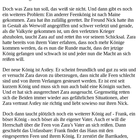
Doch was Zara tun soll, das weiß sie nicht. Und dann gibt es noch
ein weiteres Problem: Ein anderer Feenkönig ist nach Maine
gekommen. Zara hat ihn zufällig gerettet. Ihr Freund Nick hatte ihn
in Gestalt als Werwolf angegriffen und schwer verletzt und gerade,
als die Valkyrie gekommen ist, um den verletzten Krieger
abzuholen, taucht Zara auf und rettet ihn vor seinem Schicksal. Zara
hatte bereits von ihrem Vater erfahren, dass noch mehr Könige
kommen werden, da es nun die Runde macht, dass der jetzige
König gefangen und schwach ist und jeder nun die Macht an sich
reißen will.
Der neue König ist Astley. Er scheint freundlich und gut zu sein und
er versucht Zara davon zu überzeugen, dass nicht alle Feen schlecht
sind und von ihrem Verlangen gesteuert werden. Er ist erst seit
kurzem König und muss sich nun auch bald eine Königin suchen.
Und er hat sich ausgerechnet Zara ausgesucht. Gegenseitig retten
sich die Beiden immer wieder aus gefährlichen Situationen, aber
Zara vertraut Astley nie richtig und liebt sowieso nur ihren Nick.
Doch dann taucht plötzlich noch ein weiterer König auf - Frank, ein
böser König - noch böser als ihr eigener Vater. Auch er will die
Herrschaft über die Feen von Zara’s Vater an sich reißen. Dann
geschieht das Unfassbare: Frank findet das Haus mit den
eingesperrten Feen und ihrem König. Er zerstört die Barrikaden,