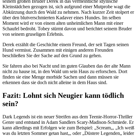
seinem großen Bruder Derek in das vermeintliche idyllische
Kleinstädchen gezogen ist, sich aufgrund einer Mutprobe wagt die
Abkürzung durch den Wald zu nehmen. Nach kurzer Zeit stolpert er
über den blutverschmierten Kadaver eines Hundes. Im selben
Moment wird er von einem alten unheimlichen Mann mit einer
Schaufel bedroht. Tobey stürmt davon und berichtet seinem Bruder
von seinem gruseligen Erlebnis.
Derek erzählt die Geschichte einem Freund, der seit Tagen seinen
Hund vermisst. Zusammen mit einigen anderen Freunden
beschließen Sie der Sache auf den Grund zu gehen.
Sie fahren also bei Nacht und im guten Glauben das der alte Mann
nicht zu hause ist, in den Wald um sein Haus zu erforschen. Dort
finden sie eine Menge morbide Sachen und dann müssen sie
erkennen dass sie doch nicht alleine in dem Haus sind.
Fazit: Lohnt sich Neugier kann tödlich
sein?
Dark Legends ist ein neuer Streifen aus dem Teenie-Horror-Thriller
Genre und entstand in Adam Sandlers Scary-Madison-Schmiede. Er
kann allerdings mit Erfolgen wie zum Beispiel: „Scream„, „Ich weiß
was du letzten Sommer getan hast„, oder „Düstere Legenden„ leider