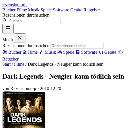
rezension
.org
Bücher
Filme
Musik
Spiele
Software
Geräte
Ratgeber
Rezensionen durchsuchen
Menü
Rezensionen durchsuchen
📚
Bücher
🎬
Filme
🎵
Musik
🎮
Spiele
💾
Software
🔌
Geräte
✍️
Ratgeber
Start
/
Filme
/
Dark Legends - Neugier kann tödlich sein
Dark Legends - Neugier kann tödlich sein
von Rezension.org
· 2010-12-20