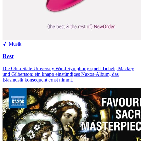
🎵 Musik
Rest
Die Ohio State University Wind Symphony spielt Ticheli, Mackey
und Gilbertson: ein knapp einstündiges Naxos-Album, das
Blasmusik konsequent ernst nimmt.