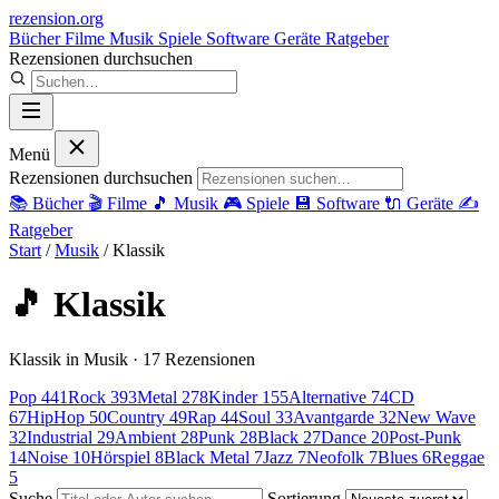
rezension
.org
Bücher
Filme
Musik
Spiele
Software
Geräte
Ratgeber
Rezensionen durchsuchen
Menü
Rezensionen durchsuchen
📚
Bücher
🎬
Filme
🎵
Musik
🎮
Spiele
💾
Software
🔌
Geräte
✍️
Ratgeber
Start
/
Musik
/
Klassik
🎵 Klassik
Klassik in Musik · 17 Rezensionen
Pop
441
Rock
393
Metal
278
Kinder
155
Alternative
74
CD
67
HipHop
50
Country
49
Rap
44
Soul
33
Avantgarde
32
New Wave
32
Industrial
29
Ambient
28
Punk
28
Black
27
Dance
20
Post-Punk
14
Noise
10
Hörspiel
8
Black Metal
7
Jazz
7
Neofolk
7
Blues
6
Reggae
5
Suche
Sortierung