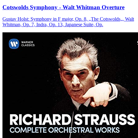
Cotswolds Symphony - Walt Whitman Overture
Gustav Holst: Symphony in F major, Op. 8, „The Cotswolds„, Walt
Whitman, Op. 7, Indra, Op. 13, Japanese Suite, Op.