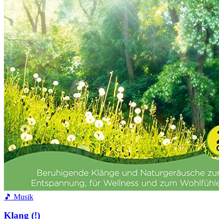
🎵 Musik
Klang (!)