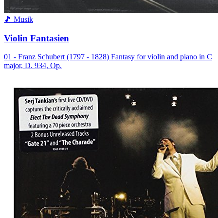
🎵 Musik
Violin Fantasien
01 - Franz Schubert (1797 - 1828) Fantasy for violin and piano in C
major, D. 934, Op.