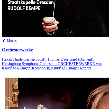
🎵 Musik
Orchesterwerke
Håkan Hardenberger(Solist), Thomas Dausgaard (Dirigent),
Helsingborg Symphony Orchestra - ORCHESTERWERKE von
Knudåge Riisager (Komponist) Knudåge Riisager war ein.