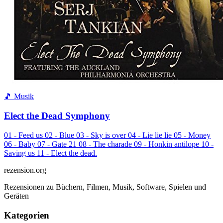
🎵 Musik
Elect the Dead Symphony
01 - Feed us 02 - Blue 03 - Sky is over 04 - Lie lie lie 05 - Money
06 - Baby 07 - Gate 21 08 - The charade 09 - Honkin antilope 10 -
Saving us 11 - Elect the dead.
rezension
.org
Rezensionen zu Büchern, Filmen, Musik, Software, Spielen und
Geräten
Kategorien