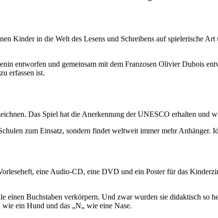
 Kinder in die Welt des Lesens und Schreibens auf spielerische Art 
in entworfen und gemeinsam mit dem Franzosen Olivier Dubois entwic
u erfassen ist.
erzeichnen. Das Spiel hat die Anerkennung der UNESCO erhalten und w
Schulen zum Einsatz, sondern findet weltweit immer mehr Anhänger. Id
Vorleseheft, eine Audio-CD, eine DVD und ein Poster für das Kinderz
lle einen Buchstaben verkörpern. Und zwar wurden sie didaktisch so her
H„ wie ein Hund und das „N„ wie eine Nase.