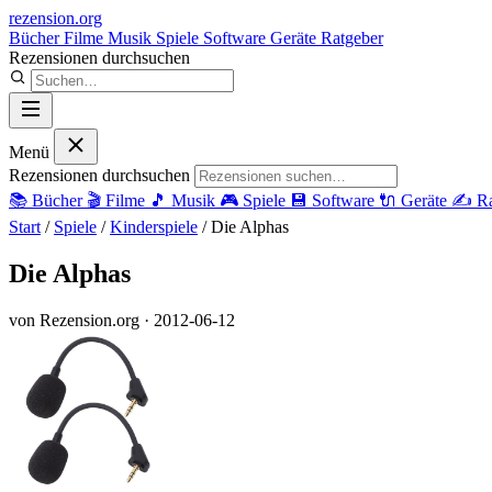
rezension
.org
Bücher
Filme
Musik
Spiele
Software
Geräte
Ratgeber
Rezensionen durchsuchen
Menü
Rezensionen durchsuchen
📚
Bücher
🎬
Filme
🎵
Musik
🎮
Spiele
💾
Software
🔌
Geräte
✍️
Ra
Start
/
Spiele
/
Kinderspiele
/
Die Alphas
Die Alphas
von Rezension.org
· 2012-06-12