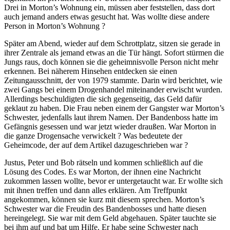
Drei in Morton’s Wohnung ein, müssen aber feststellen, dass dort
auch jemand anders etwas gesucht hat. Was wollte diese andere
Person in Morton’s Wohnung ?
Später am Abend, wieder auf dem Schrottplatz, sitzen sie gerade in
ihrer Zentrale als jemand etwas an die Tür hängt. Sofort stürmen die
Jungs raus, doch können sie die geheimnisvolle Person nicht mehr
erkennen. Bei näherem Hinsehen entdecken sie einen
Zeitungausschnitt, der von 1979 stammte. Darin wird berichtet, wie
zwei Gangs bei einem Drogenhandel miteinander erwischt wurden.
Allerdings beschuldigten die sich gegenseitig, das Geld dafür
geklaut zu haben. Die Frau neben einem der Gangster war Morton’s
Schwester, jedenfalls laut ihrem Namen. Der Bandenboss hatte im
Gefängnis gesessen und war jetzt wieder draußen. War Morton in
die ganze Drogensache verwickelt ? Was bedeutete der
Geheimcode, der auf dem Artikel dazugeschrieben war ?
Justus, Peter und Bob rätseln und kommen schließlich auf die
Lösung des Codes. Es war Morton, der ihnen eine Nachricht
zukommen lassen wollte, bevor er untergetaucht war. Er wollte sich
mit ihnen treffen und dann alles erklären. Am Treffpunkt
angekommen, können sie kurz mit diesem sprechen. Morton’s
Schwester war die Freudin des Bandenbosses und hatte diesen
hereingelegt. Sie war mit dem Geld abgehauen. Später tauchte sie
bei ihm auf und bat um Hilfe. Er habe seine Schwester nach