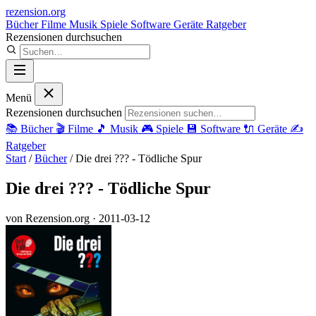
rezension
.org
Bücher
Filme
Musik
Spiele
Software
Geräte
Ratgeber
Rezensionen durchsuchen
Menü
Rezensionen durchsuchen
📚
Bücher
🎬
Filme
🎵
Musik
🎮
Spiele
💾
Software
🔌
Geräte
✍️
Ratgeber
Start
/
Bücher
/
Die drei ??? - Tödliche Spur
Die drei ??? - Tödliche Spur
von Rezension.org
· 2011-03-12