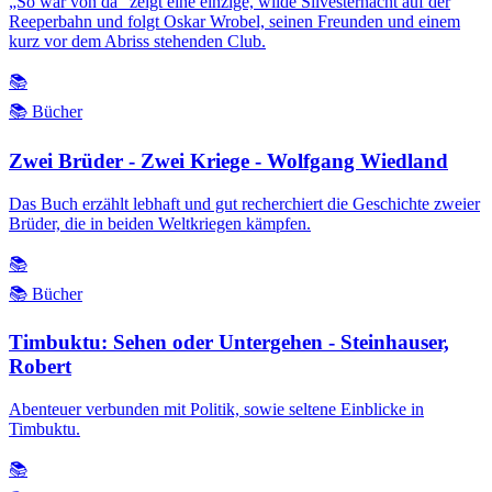
„So war von da“ zeigt eine einzige, wilde Silvesternacht auf der
Reeperbahn und folgt Oskar Wrobel, seinen Freunden und einem
kurz vor dem Abriss stehenden Club.
📚
📚 Bücher
Zwei Brüder - Zwei Kriege - Wolfgang Wiedland
Das Buch erzählt lebhaft und gut recherchiert die Geschichte zweier
Brüder, die in beiden Weltkriegen kämpfen.
📚
📚 Bücher
Timbuktu: Sehen oder Untergehen - Steinhauser,
Robert
Abenteuer verbunden mit Politik, sowie seltene Einblicke in
Timbuktu.
📚