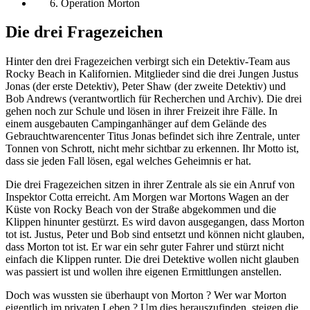
Operation Morton
Die drei Fragezeichen
Hinter den drei Fragezeichen verbirgt sich ein Detektiv-Team aus
Rocky Beach in Kalifornien. Mitglieder sind die drei Jungen Justus
Jonas (der erste Detektiv), Peter Shaw (der zweite Detektiv) und
Bob Andrews (verantwortlich für Recherchen und Archiv). Die drei
gehen noch zur Schule und lösen in ihrer Freizeit ihre Fälle. In
einem ausgebauten Campinganhänger auf dem Gelände des
Gebrauchtwarencenter Titus Jonas befindet sich ihre Zentrale, unter
Tonnen von Schrott, nicht mehr sichtbar zu erkennen. Ihr Motto ist,
dass sie jeden Fall lösen, egal welches Geheimnis er hat.
Die drei Fragezeichen sitzen in ihrer Zentrale als sie ein Anruf von
Inspektor Cotta erreicht. Am Morgen war Mortons Wagen an der
Küste von Rocky Beach von der Straße abgekommen und die
Klippen hinunter gestürzt. Es wird davon ausgegangen, dass Morton
tot ist. Justus, Peter und Bob sind entsetzt und können nicht glauben,
dass Morton tot ist. Er war ein sehr guter Fahrer und stürzt nicht
einfach die Klippen runter. Die drei Detektive wollen nicht glauben
was passiert ist und wollen ihre eigenen Ermittlungen anstellen.
Doch was wussten sie überhaupt von Morton ? Wer war Morton
eigentlich im privaten Leben ? Um dies herauszufinden, steigen die