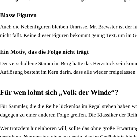
Blasse Figuren
Auch die Nebenfiguren bleiben Umrisse. Mr. Brewster ist der hi
nicht fällt. Keine dieser Figuren bekommt genug Text, um im Ge
Ein Motiv, das die Folge nicht trägt
Der verschollene Stamm im Berg hätte das Herzstück sein könne
Auflösung besteht im Kern darin, dass alle wieder freigelassen 
Für wen lohnt sich „Volk der Winde“?
Für Sammler, die die Reihe lückenlos im Regal stehen haben wol
dagegen zu einer anderen Folge greifen. Die Klassiker der Reih
Wer trotzdem hineinhören will, sollte das ohne große Erwartun
verfolgen. Nur passiert eben zu wenig, das im Gedächtnis bleib