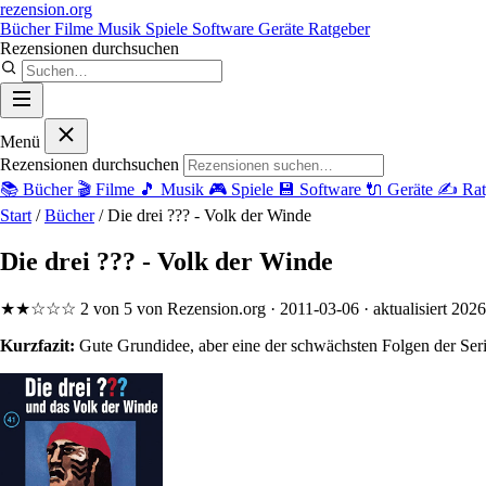
rezension
.org
Bücher
Filme
Musik
Spiele
Software
Geräte
Ratgeber
Rezensionen durchsuchen
Menü
Rezensionen durchsuchen
📚
Bücher
🎬
Filme
🎵
Musik
🎮
Spiele
💾
Software
🔌
Geräte
✍️
Rat
Start
/
Bücher
/
Die drei ??? - Volk der Winde
Die drei ??? - Volk der Winde
★★☆☆☆
2 von 5
von Rezension.org
· 2011-03-06
· aktualisiert 202
Kurzfazit:
Gute Grundidee, aber eine der schwächsten Folgen der Seri