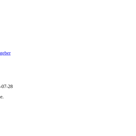
geber
6-07-28
e.