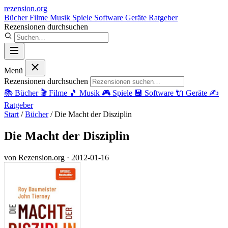
rezension
.org
Bücher
Filme
Musik
Spiele
Software
Geräte
Ratgeber
Rezensionen durchsuchen
Menü
Rezensionen durchsuchen
📚
Bücher
🎬
Filme
🎵
Musik
🎮
Spiele
💾
Software
🔌
Geräte
✍️
Ratgeber
Start
/
Bücher
/
Die Macht der Disziplin
Die Macht der Disziplin
von Rezension.org
· 2012-01-16