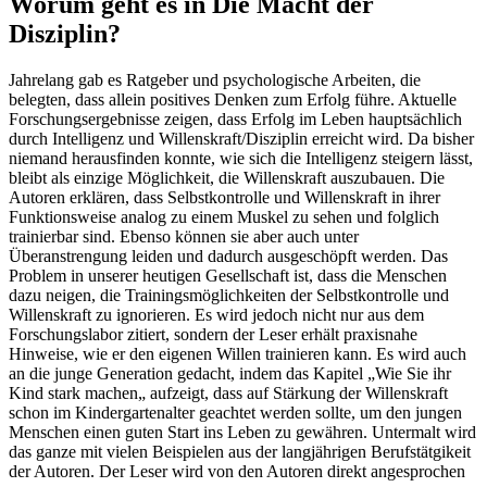
Worum geht es in Die Macht der
Disziplin?
Jahrelang gab es Ratgeber und psychologische Arbeiten, die
belegten, dass allein positives Denken zum Erfolg führe. Aktuelle
Forschungsergebnisse zeigen, dass Erfolg im Leben hauptsächlich
durch Intelligenz und Willenskraft/Disziplin erreicht wird. Da bisher
niemand herausfinden konnte, wie sich die Intelligenz steigern lässt,
bleibt als einzige Möglichkeit, die Willenskraft auszubauen. Die
Autoren erklären, dass Selbstkontrolle und Willenskraft in ihrer
Funktionsweise analog zu einem Muskel zu sehen und folglich
trainierbar sind. Ebenso können sie aber auch unter
Überanstrengung leiden und dadurch ausgeschöpft werden. Das
Problem in unserer heutigen Gesellschaft ist, dass die Menschen
dazu neigen, die Trainingsmöglichkeiten der Selbstkontrolle und
Willenskraft zu ignorieren. Es wird jedoch nicht nur aus dem
Forschungslabor zitiert, sondern der Leser erhält praxisnahe
Hinweise, wie er den eigenen Willen trainieren kann. Es wird auch
an die junge Generation gedacht, indem das Kapitel „Wie Sie ihr
Kind stark machen„ aufzeigt, dass auf Stärkung der Willenskraft
schon im Kindergartenalter geachtet werden sollte, um den jungen
Menschen einen guten Start ins Leben zu gewähren. Untermalt wird
das ganze mit vielen Beispielen aus der langjährigen Berufstätgikeit
der Autoren. Der Leser wird von den Autoren direkt angesprochen