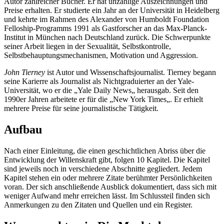
Autor zahlreicher Bücher. Er hat unzählige Auszeichnungen und
Preise erhalten. Er studierte ein Jahr an der Universität in Heidelberg
und kehrte im Rahmen des Alexander von Humboldt Foundation
Felloship-Programms 1991 als Gastforscher an das Max-Planck-
Institut in München nach Deutschland zurück. Die Schwerpunkte
seiner Arbeit liegen in der Sexualität, Selbstkontrolle,
Selbstbehauptungsmechanismen, Motivation und Aggression.
John Tierney
ist Autor und Wissenschaftsjournalist. Tierney begann
seine Karierre als Journalist als Nichtgraduierter an der Yale-
Universität, wo er die „Yale Daily News„ herausgab. Seit den
1990er Jahren arbeitete er für die „New York Times„. Er erhielt
mehrere Preise für seine journalistische Tätigkeit.
Aufbau
Nach einer Einleitung, die einen geschichtlichen Abriss über die
Entwicklung der Willenskraft gibt, folgen 10 Kapitel. Die Kapitel
sind jeweils noch in verschiedene Abschnitte gegliedert. Jedem
Kapitel stehen ein oder mehrere Zitate berühmter Persönlichkeiten
voran. Der sich anschließende Ausblick dokumentiert, dass sich mit
weniger Aufwand mehr erreichen lässt. Im Schlussteil finden sich
Anmerkungen zu den Zitaten und Quellen und ein Register.