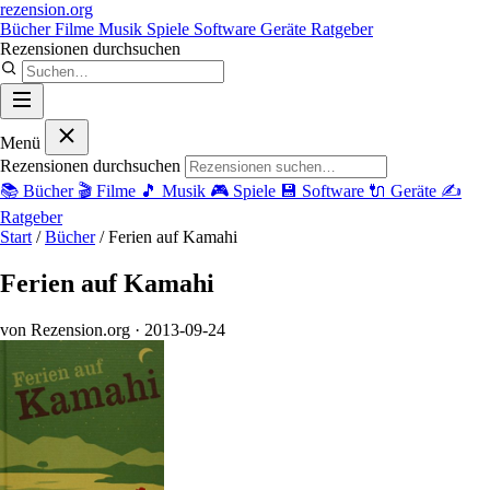
rezension
.org
Bücher
Filme
Musik
Spiele
Software
Geräte
Ratgeber
Rezensionen durchsuchen
Menü
Rezensionen durchsuchen
📚
Bücher
🎬
Filme
🎵
Musik
🎮
Spiele
💾
Software
🔌
Geräte
✍️
Ratgeber
Start
/
Bücher
/
Ferien auf Kamahi
Ferien auf Kamahi
von Rezension.org
· 2013-09-24