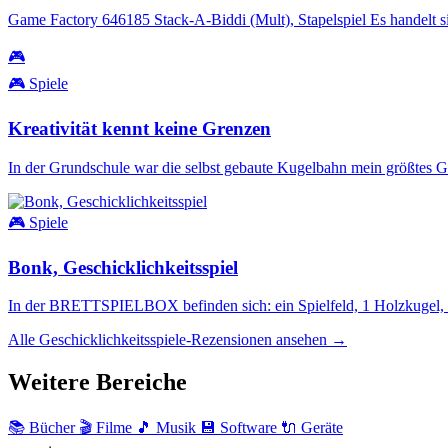
Game Factory 646185 Stack-A-Biddi (Mult), Stapelspiel Es handelt si
🎮
🎮 Spiele
Kreativität kennt keine Grenzen
In der Grundschule war die selbst gebaute Kugelbahn mein größtes G
🎮 Spiele
Bonk, Geschicklichkeitsspiel
In der BRETTSPIELBOX befinden sich: ein Spielfeld, 1 Holzkugel, 1
Alle Geschicklichkeitsspiele-Rezensionen ansehen →
Weitere Bereiche
📚 Bücher
🎬 Filme
🎵 Musik
💾 Software
🔌 Geräte