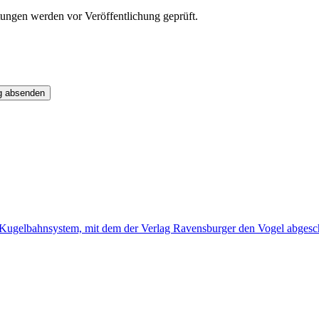
tungen werden vor Veröffentlichung geprüft.
g absenden
es Kugelbahnsystem, mit dem der Verlag Ravensburger den Vogel abgesch