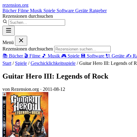
rezension
.org
Bücher
Filme
Musik
Spiele
Software
Geräte
Ratgeber
Rezensionen durchsuchen
Menü
Rezensionen durchsuchen
📚
Bücher
🎬
Filme
🎵
Musik
🎮
Spiele
💾
Software
🔌
Geräte
✍️
Ra
Start
/
Spiele
/
Geschicklichkeitsspiele
/
Guitar Hero III: Legends of 
Guitar Hero III: Legends of Rock
von Rezension.org
· 2011-08-12