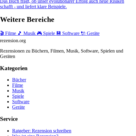
Das Buch fragt, ob unser evolutionärer Erfolg auch neue Risiken
schafft - und liefert klare Beispiele.
Weitere Bereiche
🎬 Filme
🎵 Musik
🎮 Spiele
💾 Software
🔌 Geräte
rezension
.org
Rezensionen zu Büchern, Filmen, Musik, Software, Spielen und
Geräten
Kategorien
Bücher
Filme
Musik
Spiele
Software
Geräte
Service
Ratgeber: Rezension schreiben