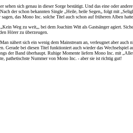
er sehen sich genau in dieser Sorge bestätigt. Und das eine oder ande
ch der schon bekannten Single „Heile, heile Segen„ folgt mit „Seligke
 sagen, das Mono Inc. solche Titel auch schon auf früheren Alben hatte
ist „Kein Weg zu weit„, bei dem Joachim Witt als Gastsänger agiert. Sic
den Hörer zu überzeugen.
 Man nähert sich ein wenig dem Mainstream an, verleugnet aber auch n
 Gerade bei diesen Titel funktioniert auch wieder das Wechselspiel a
ngs der Band überhaupt. Ruhige Momente liefern Mono Inc. mit „Alles
te, pathetischste Nummer von Mono Inc. - aber sie ist richtig gut!