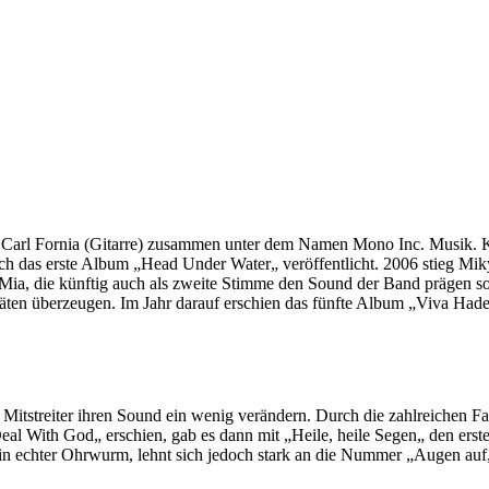
 Carl Fornia (Gitarre) zusammen unter dem Namen Mono Inc. Musik. K
ch das erste Album „Head Under Water„ veröffentlicht. 2006 stieg Mi
ia, die künftig auch als zweite Stimme den Sound der Band prägen so
äten überzeugen. Im Jahr darauf erschien das fünfte Album „Viva Hades
Mitstreiter ihren Sound ein wenig verändern. Durch die zahlreichen Fa
l With God„ erschien, gab es dann mit „Heile, heile Segen„ den erst
 ein echter Ohrwurm, lehnt sich jedoch stark an die Nummer „Augen auf