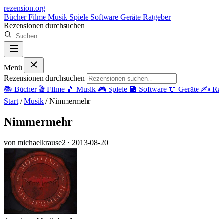
rezension
.org
Bücher
Filme
Musik
Spiele
Software
Geräte
Ratgeber
Rezensionen durchsuchen
Menü
Rezensionen durchsuchen
📚
Bücher
🎬
Filme
🎵
Musik
🎮
Spiele
💾
Software
🔌
Geräte
✍️
Ra
Start
/
Musik
/
Nimmermehr
Nimmermehr
von michaelkrause2
· 2013-08-20