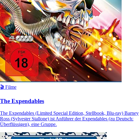
🎬 Filme
The Expendables
The Expendables (Limited Special Edition, Stellbook, Blu-ray) Barney
Ross (Sylvester Stallone) ist Anführer der Expendables (zu Deutsch:
Überflüssigen), eine Gruppe.