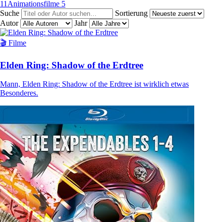
11
Animationsfilme
5
Suche
Sortierung
Autor
Jahr
🎬 Filme
Elden Ring: Shadow of the Erdtree
Mann, Elden Ring: Shadow of the Erdtree ist wirklich etwas
Besonderes.