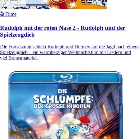
🎬 Filme
Rudolph mit der roten Nase 2 - Rudolph und der
Spielzeugdieb
Die Fortsetzung schickt Rudolph und Hermey auf die Jagd nach einem
Spielzeugdieb – ein warmherziger Weihnachtsfilm mit Liedern und
viel Bonusmaterial.