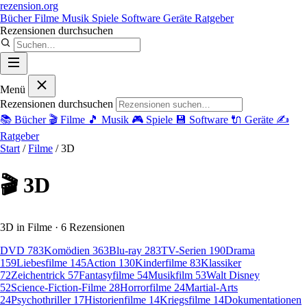
rezension
.org
Bücher
Filme
Musik
Spiele
Software
Geräte
Ratgeber
Rezensionen durchsuchen
Menü
Rezensionen durchsuchen
📚
Bücher
🎬
Filme
🎵
Musik
🎮
Spiele
💾
Software
🔌
Geräte
✍️
Ratgeber
Start
/
Filme
/
3D
🎬 3D
3D in Filme · 6 Rezensionen
DVD
783
Komödien
363
Blu-ray
283
TV-Serien
190
Drama
159
Liebesfilme
145
Action
130
Kinderfilme
83
Klassiker
72
Zeichentrick
57
Fantasyfilme
54
Musikfilm
53
Walt Disney
52
Science-Fiction-Filme
28
Horrorfilme
24
Martial-Arts
24
Psychothriller
17
Historienfilme
14
Kriegsfilme
14
Dokumentationen