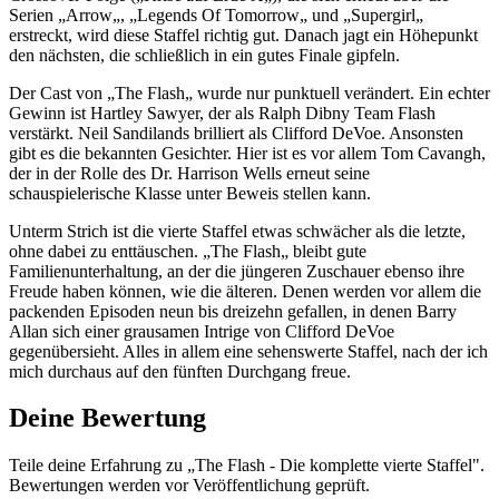
Serien „Arrow„, „Legends Of Tomorrow„ und „Supergirl„
erstreckt, wird diese Staffel richtig gut. Danach jagt ein Höhepunkt
den nächsten, die schließlich in ein gutes Finale gipfeln.
Der Cast von „The Flash„ wurde nur punktuell verändert. Ein echter
Gewinn ist Hartley Sawyer, der als Ralph Dibny Team Flash
verstärkt. Neil Sandilands brilliert als Clifford DeVoe. Ansonsten
gibt es die bekannten Gesichter. Hier ist es vor allem Tom Cavangh,
der in der Rolle des Dr. Harrison Wells erneut seine
schauspielerische Klasse unter Beweis stellen kann.
Unterm Strich ist die vierte Staffel etwas schwächer als die letzte,
ohne dabei zu enttäuschen. „The Flash„ bleibt gute
Familienunterhaltung, an der die jüngeren Zuschauer ebenso ihre
Freude haben können, wie die älteren. Denen werden vor allem die
packenden Episoden neun bis dreizehn gefallen, in denen Barry
Allan sich einer grausamen Intrige von Clifford DeVoe
gegenübersieht. Alles in allem eine sehenswerte Staffel, nach der ich
mich durchaus auf den fünften Durchgang freue.
Deine Bewertung
Teile deine Erfahrung zu „The Flash - Die komplette vierte Staffel".
Bewertungen werden vor Veröffentlichung geprüft.