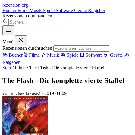
rezension
.org
Bücher
Filme
Musik
Spiele
Software
Geräte
Ratgeber
Rezensionen durchsuchen
Menü
Rezensionen durchsuchen
📚
Bücher
🎬
Filme
🎵
Musik
🎮
Spiele
💾
Software
🔌
Geräte
✍️
Ratgeber
Start
/
Filme
/
The Flash - Die komplette vierte Staffel
The Flash - Die komplette vierte Staffel
von michaelkrause2
· 2019-04-09