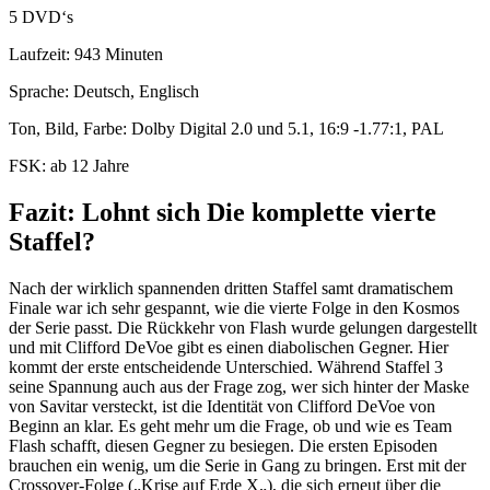
5 DVD‘s
Laufzeit: 943 Minuten
Sprache: Deutsch, Englisch
Ton, Bild, Farbe: Dolby Digital 2.0 und 5.1, 16:9 -1.77:1, PAL
FSK: ab 12 Jahre
Fazit: Lohnt sich Die komplette vierte
Staffel?
Nach der wirklich spannenden dritten Staffel samt dramatischem
Finale war ich sehr gespannt, wie die vierte Folge in den Kosmos
der Serie passt. Die Rückkehr von Flash wurde gelungen dargestellt
und mit Clifford DeVoe gibt es einen diabolischen Gegner. Hier
kommt der erste entscheidende Unterschied. Während Staffel 3
seine Spannung auch aus der Frage zog, wer sich hinter der Maske
von Savitar versteckt, ist die Identität von Clifford DeVoe von
Beginn an klar. Es geht mehr um die Frage, ob und wie es Team
Flash schafft, diesen Gegner zu besiegen. Die ersten Episoden
brauchen ein wenig, um die Serie in Gang zu bringen. Erst mit der
Crossover-Folge („Krise auf Erde X„), die sich erneut über die