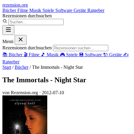
rezension
.org
Bücher
Filme
Musik
Spiele
Software
Geräte
Ratgeber
Rezensionen durchsuchen
Menü
Rezensionen durchsuchen
📚
Bücher
🎬
Filme
🎵
Musik
🎮
Spiele
💾
Software
🔌
Geräte
✍️
Ratgeber
Start
/
Bücher
/
The Immortals - Night Star
The Immortals - Night Star
von Rezension.org
· 2012-07-10