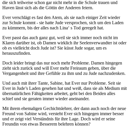
die sich teilweise schon gar nicht mehr in die Schule trauen und
Haven lässt sich als die Göttin der Anderen feiern.
Ever verschlägt es fast den Atem, als sie nach einiger Zeit wieder
zur Schule kommt - sie hatte Jude versprochen, sich um den Laden
zu kümmern, bis der alles nach Lina‘ s Tod geregelt hat.
Ever passt das auch ganz gut, weil sie sich immer noch nicht im
Klaren darüber ist, ob Damen wirklich ihr Seelenverwandter ist oder
ob es vielleicht doch Jude ist? Sie küsst Jude sogar, um es
herauszufinden.
Doch leider bringt das nur noch mehr Probleme. Damen hingegen
zieht sich zurück und will Ever mehr Freiraum geben, über die
Vergangenheit und ihre Gefühle zu ihm und zu Jude nachzudenken.
Und auch mit ihrer Tante, Sabine, hat Ever nur Probleme. Seit sie
Ever in Jude’s Laden gesehen hat und weiß, dass sie als Medium mit
übernatürlichen Fähigkeiten arbeitet, geht bei den Beiden alles
schief und sie geraten immer wieder aneinander.
Mit ihrem ehemaligen Gechichtslehrer, der dann auch noch der neue
Freund von Sabine wird, versteht Ever sich hingegen immer besser
und er zeigt viel Verständnis für ihre Lage. Doch wird er seine
Freundin von etwas Besserem belehren können?