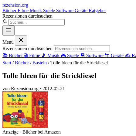
rezension
.org
Bücher
Filme
Musik
Spiele
Software
Geräte
Ratgeber
Rezensionen durchsuchen
Menü
Rezensionen durchsuchen
📚
Bücher
🎬
Filme
🎵
Musik
🎮
Spiele
💾
Software
🔌
Geräte
✍️
Ra
Start
/
Bücher
/
Basteln
/
Tolle Ideen für die Strickliesel
Tolle Ideen für die Strickliesel
von Rezension.org
· 2012-05-21
Anzeige · Bücher bei Amazon