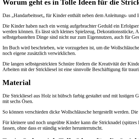
Worum geht es in Tolle Ideen für die Strick
Das „Handarbeitsset„ für Kinder enthält neben dem Anleitungs- und Id
Die Kinder haben nach ein wenig aufgebrachter Geduld ein Erfolgserle
werden können. Es lässt sich kleines Spielzeug, Dekorationsstücke,
selbstgebastelten Dinge sind nicht nur zum Eigennutzen, auch für Ges
Im Buch wird beschrieben, wie vorzugehen ist, um die Wollschläuche zu
noch eigene zusätzlich verwirklichen.
Die langen selbstgestrickten Schnüre fördern die Kreativität der Kin
Arbeiten mit der Strickliesel ist eine sinnvolle Beschäftigung für tr
Material
Die Strickliesel aus Holz ist hübsch farbig gestaltet und mit lustigen 
mit sechs Ösen.
So können verschieden dicke Wollschläusche hergestellt werden. Die
Für kleinere und noch ungeübte Kinder kann die Stricknadel (spitzes 
fassen, ohne dass er ständig wieder herunterrutscht.