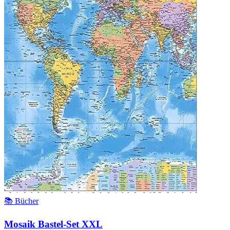
📚 Bücher
Mosaik Bastel-Set XXL