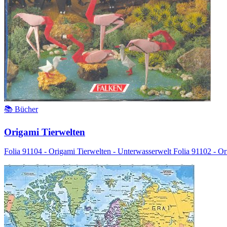
📚 Bücher
Origami Tierwelten
Folia 91104 - Origami Tierwelten - Unterwasserwelt Folia 91102 - Or