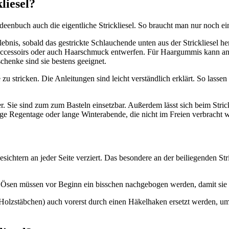
liesel?
eenbuch auch die eigentliche Strickliesel. So braucht man nur noch ei
bnis, sobald das gestrickte Schlauchende unten aus der Strickliesel h
 Accessoirs oder auch Haarschmuck entwerfen. Für Haargummis kann an
chenke sind sie bestens geeignet.
 stricken. Die Anleitungen sind leicht verständlich erklärt. So lassen
der. Sie sind zum zum Basteln einsetzbar. Außerdem lässt sich beim St
aurige Regentage oder lange Winterabende, die nicht im Freien verbracht
Gesichtern an jeder Seite verziert. Das besondere an der beiliegenden Str
 Ösen müssen vor Beginn ein bisschen nachgebogen werden, damit sie f
Holzstäbchen) auch vorerst durch einen Häkelhaken ersetzt werden, um 