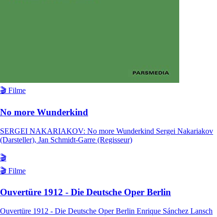
🎬 Filme
No more Wunderkind
SERGEI NAKARIAKOV: No more Wunderkind Sergei Nakariakov
(Darsteller), Jan Schmidt-Garre (Regisseur)
🎬
🎬 Filme
Ouvertüre 1912 - Die Deutsche Oper Berlin
Ouvertüre 1912 - Die Deutsche Oper Berlin Enrique Sánchez Lansch