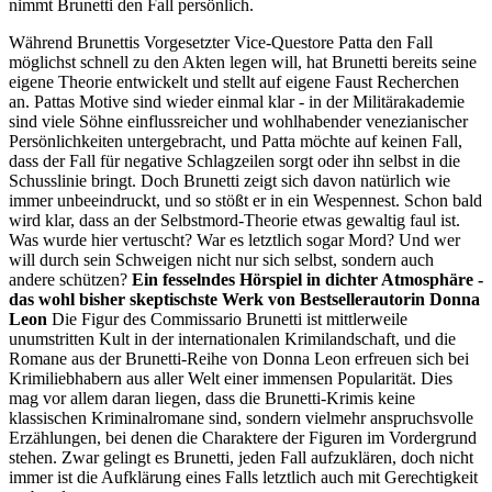
nimmt Brunetti den Fall persönlich.
Während Brunettis Vorgesetzter Vice-Questore Patta den Fall
möglichst schnell zu den Akten legen will, hat Brunetti bereits seine
eigene Theorie entwickelt und stellt auf eigene Faust Recherchen
an. Pattas Motive sind wieder einmal klar - in der Militärakademie
sind viele Söhne einflussreicher und wohlhabender venezianischer
Persönlichkeiten untergebracht, und Patta möchte auf keinen Fall,
dass der Fall für negative Schlagzeilen sorgt oder ihn selbst in die
Schusslinie bringt. Doch Brunetti zeigt sich davon natürlich wie
immer unbeeindruckt, und so stößt er in ein Wespennest. Schon bald
wird klar, dass an der Selbstmord-Theorie etwas gewaltig faul ist.
Was wurde hier vertuscht? War es letztlich sogar Mord? Und wer
will durch sein Schweigen nicht nur sich selbst, sondern auch
andere schützen?
Ein fesselndes Hörspiel in dichter Atmosphäre -
das wohl bisher skeptischste Werk von Bestsellerautorin Donna
Leon
Die Figur des Commissario Brunetti ist mittlerweile
unumstritten Kult in der internationalen Krimilandschaft, und die
Romane aus der Brunetti-Reihe von Donna Leon erfreuen sich bei
Krimiliebhabern aus aller Welt einer immensen Popularität. Dies
mag vor allem daran liegen, dass die Brunetti-Krimis keine
klassischen Kriminalromane sind, sondern vielmehr anspruchsvolle
Erzählungen, bei denen die Charaktere der Figuren im Vordergrund
stehen. Zwar gelingt es Brunetti, jeden Fall aufzuklären, doch nicht
immer ist die Aufklärung eines Falls letztlich auch mit Gerechtigkeit