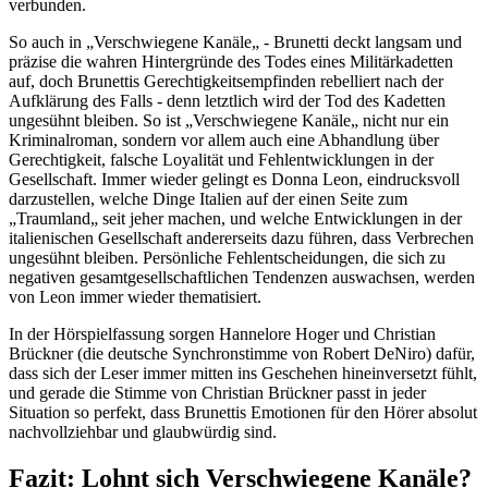
verbunden.
So auch in „Verschwiegene Kanäle„ - Brunetti deckt langsam und
präzise die wahren Hintergründe des Todes eines Militärkadetten
auf, doch Brunettis Gerechtigkeitsempfinden rebelliert nach der
Aufklärung des Falls - denn letztlich wird der Tod des Kadetten
ungesühnt bleiben. So ist „Verschwiegene Kanäle„ nicht nur ein
Kriminalroman, sondern vor allem auch eine Abhandlung über
Gerechtigkeit, falsche Loyalität und Fehlentwicklungen in der
Gesellschaft. Immer wieder gelingt es Donna Leon, eindrucksvoll
darzustellen, welche Dinge Italien auf der einen Seite zum
„Traumland„ seit jeher machen, und welche Entwicklungen in der
italienischen Gesellschaft andererseits dazu führen, dass Verbrechen
ungesühnt bleiben. Persönliche Fehlentscheidungen, die sich zu
negativen gesamtgesellschaftlichen Tendenzen auswachsen, werden
von Leon immer wieder thematisiert.
In der Hörspielfassung sorgen Hannelore Hoger und Christian
Brückner (die deutsche Synchronstimme von Robert DeNiro) dafür,
dass sich der Leser immer mitten ins Geschehen hineinversetzt fühlt,
und gerade die Stimme von Christian Brückner passt in jeder
Situation so perfekt, dass Brunettis Emotionen für den Hörer absolut
nachvollziehbar und glaubwürdig sind.
Fazit: Lohnt sich Verschwiegene Kanäle?