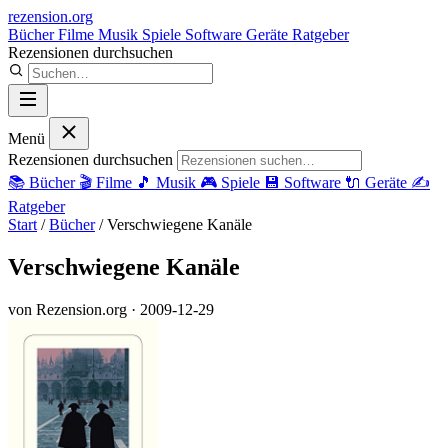
rezension
.org
Bücher
Filme
Musik
Spiele
Software
Geräte
Ratgeber
Rezensionen durchsuchen
Menü
Rezensionen durchsuchen
📚
Bücher
🎬
Filme
🎵
Musik
🎮
Spiele
💾
Software
🔌
Geräte
✍️
Ratgeber
Start
/
Bücher
/
Verschwiegene Kanäle
Verschwiegene Kanäle
von Rezension.org
· 2009-12-29