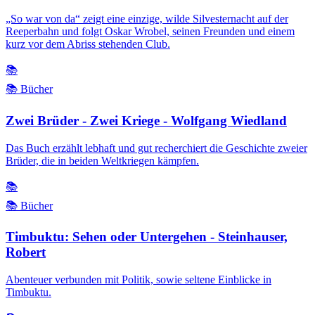
„So war von da“ zeigt eine einzige, wilde Silvesternacht auf der
Reeperbahn und folgt Oskar Wrobel, seinen Freunden und einem
kurz vor dem Abriss stehenden Club.
📚
📚 Bücher
Zwei Brüder - Zwei Kriege - Wolfgang Wiedland
Das Buch erzählt lebhaft und gut recherchiert die Geschichte zweier
Brüder, die in beiden Weltkriegen kämpfen.
📚
📚 Bücher
Timbuktu: Sehen oder Untergehen - Steinhauser,
Robert
Abenteuer verbunden mit Politik, sowie seltene Einblicke in
Timbuktu.