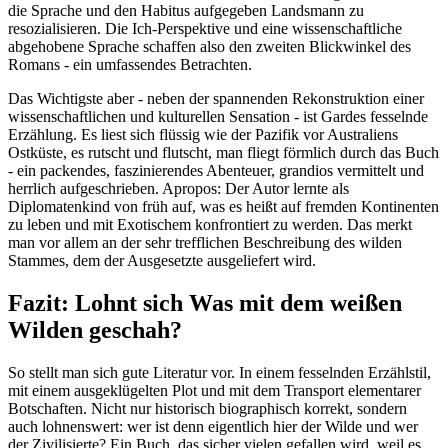
die Sprache und den Habitus aufgegeben Landsmann zu
resozialisieren. Die Ich-Perspektive und eine wissenschaftliche
abgehobene Sprache schaffen also den zweiten Blickwinkel des
Romans - ein umfassendes Betrachten.
Das Wichtigste aber - neben der spannenden Rekonstruktion einer
wissenschaftlichen und kulturellen Sensation - ist Gardes fesselnde
Erzählung. Es liest sich flüssig wie der Pazifik vor Australiens
Ostküste, es rutscht und flutscht, man fliegt förmlich durch das Buch
- ein packendes, faszinierendes Abenteuer, grandios vermittelt und
herrlich aufgeschrieben. Apropos: Der Autor lernte als
Diplomatenkind von früh auf, was es heißt auf fremden Kontinenten
zu leben und mit Exotischem konfrontiert zu werden. Das merkt
man vor allem an der sehr trefflichen Beschreibung des wilden
Stammes, dem der Ausgesetzte ausgeliefert wird.
Fazit: Lohnt sich Was mit dem weißen
Wilden geschah?
So stellt man sich gute Literatur vor. In einem fesselnden Erzählstil,
mit einem ausgeklügelten Plot und mit dem Transport elementarer
Botschaften. Nicht nur historisch biographisch korrekt, sondern
auch lohnenswert: wer ist denn eigentlich hier der Wilde und wer
der Zivilisierte? Ein Buch, das sicher vielen gefallen wird, weil es