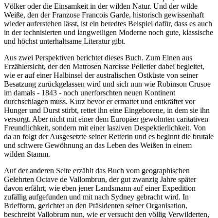
Völker oder die Einsamkeit in der wilden Natur. Und der wilde
Weiße, den der Franzose Francois Garde, historisch gewissenhaft
wieder auferstehen lässt, ist ein beredtes Beispiel dafür, dass es auch
in der technisierten und langweiligen Moderne noch gute, klassische
und höchst unterhaltsame Literatur gibt.
Aus zwei Perspektiven berichtet dieses Buch. Zum Einen aus
Erzählersicht, der den Matrosen Narcisse Pelletier dabei begleitet,
wie er auf einer Halbinsel der australischen Ostküste von seiner
Besatzung zurückgelassen wird und sich nun wie Robinson Crusoe
im damals - 1843 - noch unerforschten neuen Kontinent
durchschlagen muss. Kurz bevor er ermattet und entkräftet vor
Hunger und Durst stirbt, rettet ihn eine Eingeborene, in dem sie ihn
versorgt. Aber nicht mit einer dem Europäer gewohnten caritativen
Freundlichkeit, sondern mit einer lasziven Despektierlichkeit. Von
da an folgt der Ausgesetzte seiner Retterin und es beginnt die brutale
und schwere Gewöhnung an das Leben des Weißen in einem
wilden Stamm.
Auf der anderen Seite erzählt das Buch vom geographischen
Gelehrten Octave de Vallombrun, der gut zwanzig Jahre später
davon erfährt, wie eben jener Landsmann auf einer Expedition
zufällig aufgefunden und mit nach Sydney gebracht wird. In
Briefform, gerichtet an den Präsidenten seiner Organisation,
beschreibt Vallobrum nun, wie er versucht den völlig Verwilderten,