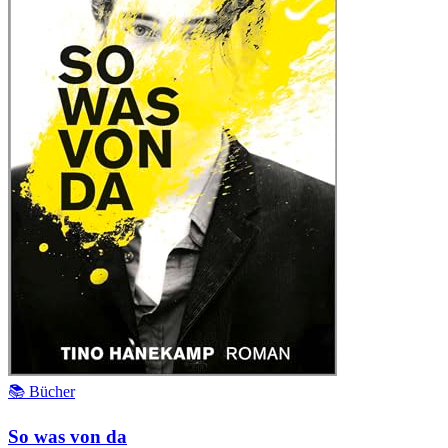
📚 Bücher
So was von da