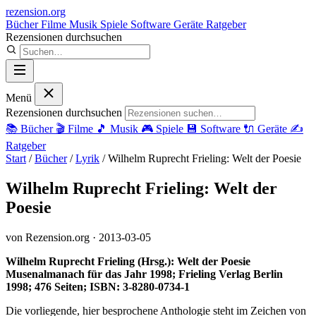
rezension
.org
Bücher
Filme
Musik
Spiele
Software
Geräte
Ratgeber
Rezensionen durchsuchen
Menü
Rezensionen durchsuchen
📚
Bücher
🎬
Filme
🎵
Musik
🎮
Spiele
💾
Software
🔌
Geräte
✍️
Ratgeber
Start
/
Bücher
/
Lyrik
/
Wilhelm Ruprecht Frieling: Welt der Poesie
Wilhelm Ruprecht Frieling: Welt der
Poesie
von Rezension.org
· 2013-03-05
Wilhelm Ruprecht Frieling (Hrsg.): Welt der Poesie
Musenalmanach für das Jahr 1998; Frieling Verlag Berlin
1998; 476 Seiten; ISBN: 3-8280-0734-1
Die vorliegende, hier besprochene Anthologie steht im Zeichen von