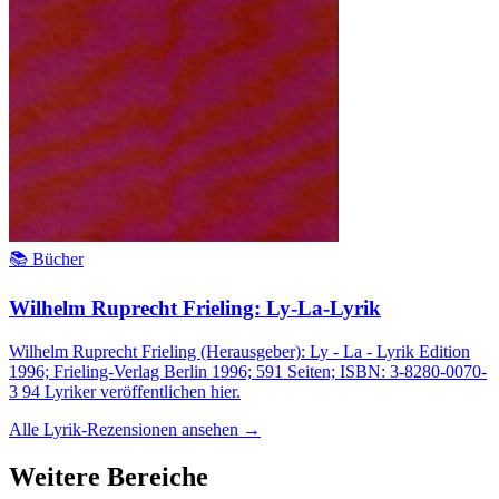
📚 Bücher
Wilhelm Ruprecht Frieling: Ly-La-Lyrik
Wilhelm Ruprecht Frieling (Herausgeber): Ly - La - Lyrik Edition
1996; Frieling-Verlag Berlin 1996; 591 Seiten; ISBN: 3-8280-0070-
3 94 Lyriker veröffentlichen hier.
Alle Lyrik-Rezensionen ansehen →
Weitere Bereiche