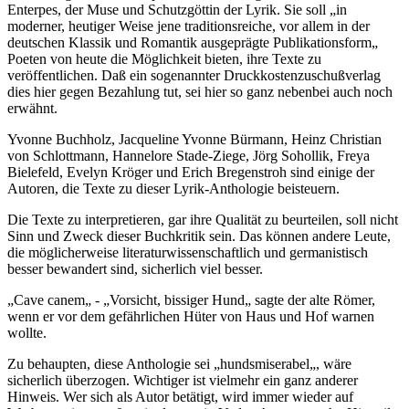
Enterpes, der Muse und Schutzgöttin der Lyrik. Sie soll „in
moderner, heutiger Weise jene traditionsreiche, vor allem in der
deutschen Klassik und Romantik ausgeprägte Publikationsform„
Poeten von heute die Möglichkeit bieten, ihre Texte zu
veröffentlichen. Daß ein sogenannter Druckkostenzuschußverlag
dies hier gegen Bezahlung tut, sei hier so ganz nebenbei auch noch
erwähnt.
Yvonne Buchholz, Jacqueline Yvonne Bürmann, Heinz Christian
von Schlottmann, Hannelore Stade-Ziege, Jörg Sohollik, Freya
Bielefeld, Evelyn Kröger und Erich Bregenstroh sind einige der
Autoren, die Texte zu dieser Lyrik-Anthologie beisteuern.
Die Texte zu interpretieren, gar ihre Qualität zu beurteilen, soll nicht
Sinn und Zweck dieser Buchkritik sein. Das können andere Leute,
die möglicherweise literaturwissenschaftlich und germanistisch
besser bewandert sind, sicherlich viel besser.
„Cave canem„ - „Vorsicht, bissiger Hund„ sagte der alte Römer,
wenn er vor dem gefährlichen Hüter von Haus und Hof warnen
wollte.
Zu behaupten, diese Anthologie sei „hundsmiserabel„, wäre
sicherlich überzogen. Wichtiger ist vielmehr ein ganz anderer
Hinweis. Wer sich als Autor betätigt, wird immer wieder auf