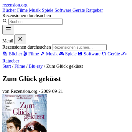
rezension
.org
Bücher
Filme
Musik
Spiele
Software
Geräte
Ratgeber
Rezensionen durchsuchen
Menü
Rezensionen durchsuchen
📚
Bücher
🎬
Filme
🎵
Musik
🎮
Spiele
💾
Software
🔌
Geräte
✍️
Ratgeber
Start
/
Filme
/
Blu-ray
/
Zum Glück geküsst
Zum Glück geküsst
von Rezension.org
· 2009-09-21