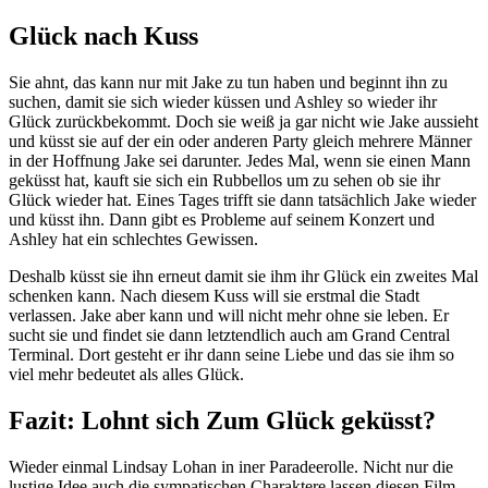
Glück nach Kuss
Sie ahnt, das kann nur mit Jake zu tun haben und beginnt ihn zu
suchen, damit sie sich wieder küssen und Ashley so wieder ihr
Glück zurückbekommt. Doch sie weiß ja gar nicht wie Jake aussieht
und küsst sie auf der ein oder anderen Party gleich mehrere Männer
in der Hoffnung Jake sei darunter. Jedes Mal, wenn sie einen Mann
geküsst hat, kauft sie sich ein Rubbellos um zu sehen ob sie ihr
Glück wieder hat. Eines Tages trifft sie dann tatsächlich Jake wieder
und küsst ihn. Dann gibt es Probleme auf seinem Konzert und
Ashley hat ein schlechtes Gewissen.
Deshalb küsst sie ihn erneut damit sie ihm ihr Glück ein zweites Mal
schenken kann. Nach diesem Kuss will sie erstmal die Stadt
verlassen. Jake aber kann und will nicht mehr ohne sie leben. Er
sucht sie und findet sie dann letztendlich auch am Grand Central
Terminal. Dort gesteht er ihr dann seine Liebe und das sie ihm so
viel mehr bedeutet als alles Glück.
Fazit: Lohnt sich Zum Glück geküsst?
Wieder einmal Lindsay Lohan in iner Paradeerolle. Nicht nur die
lustige Idee auch die sympatischen Charaktere lassen diesen Film