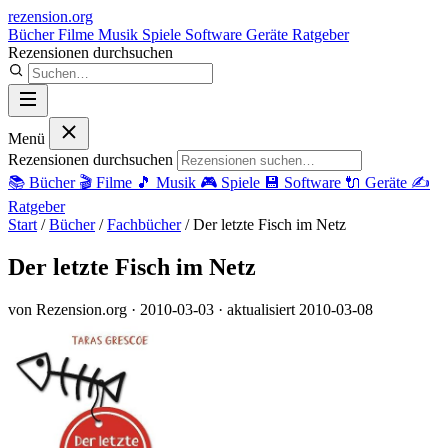
rezension
.org
Bücher
Filme
Musik
Spiele
Software
Geräte
Ratgeber
Rezensionen durchsuchen
Menü
Rezensionen durchsuchen
📚
Bücher
🎬
Filme
🎵
Musik
🎮
Spiele
💾
Software
🔌
Geräte
✍️
Ratgeber
Start
/
Bücher
/
Fachbücher
/
Der letzte Fisch im Netz
Der letzte Fisch im Netz
von Rezension.org
· 2010-03-03
· aktualisiert 2010-03-08