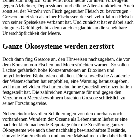
Dimension möglich. Und wirkt noch heute vor allem vorbeugend
gegen Alzheimer, Depressionen und etliche Alterskrankheiten. Auch
sonst sei der Verzehr von Fisch gegenüber Fleisch zu bevorzugen -
Grescoe outet sich als reiner Fischesser, der seit zehn Jahren Fleisch
von seiner Speisekarte verbannt hat. Und zunächst hat er dabei auch
ein gutes Gefühl gehabt - denn auch er glaubte an die scheinbare
Unerschöpflichkeit der Meere.
Ganze Ökosysteme werden zerstört
Doch dann fing Grescoe an, den Hinweisen nachzugehen, die vor
dem Konsum von Fischen und Meeresfrüchten warnen. So sollen
Lachse gefährlich hohe Konzentrationen an Dioxinen und
polychlorierten Biphenylen enthalten. Die schwedische Akademie
der Wissenschaften hat empfohlen, eine Warnung herauszugeben,
weil man bei vielen Fischarten eine hohe Quecksilberkonzentration
festgestellt hat. Die zahlreichen Argumente für und gegen den
Verzehr von Meeresbewohnern brachten Grescoe schließlich zu
seiner Forschungsreise.
Neben eindrucksvollen Schilderungen von den durchaus noch
vorhandenen Wundern der Ozeane als Lebensraum liefert er eine
nachdenklich machende Reportage über die Zerstörung ganzer
Ökosysteme wie auch über nachhaltig bewirtschaftete Bestände,
sinnvolle Fangmethoden und andere Maßnahmen, die dabei helfen