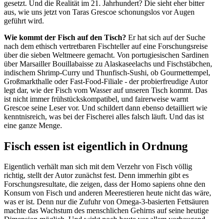
gesetzt. Und die Realität im 21. Jahrhundert? Die sieht eher bitter
aus, wie uns jetzt von Taras Grescoe schonungslos vor Augen
geführt wird.
Wie kommt der Fisch auf den Tisch?
Er hat sich auf der Suche
nach dem ethisch vertretbaren Fischteller auf eine Forschungsreise
über die sieben Weltmeere gemacht. Von portugiesischen Sardinen
über Marsailler Bouillabaisse zu Alaskaseelachs und Fischstäbchen,
indischem Shrimp-Curry und Thunfisch-Sushi, ob Gourmettempel,
Großmarkthalle oder Fast-Food-Filiale - der probierfreudige Autor
legt dar, wie der Fisch vom Wasser auf unseren Tisch kommt. Das
ist nicht immer frühstückskompatibel, und fairerweise warnt
Grescoe seine Leser vor. Und schildert dann ebenso detailliert wie
kenntnisreich, was bei der Fischerei alles falsch läuft. Und das ist
eine ganze Menge.
Fisch essen ist eigentlich in Ordnung
Eigentlich verhält man sich mit dem Verzehr von Fisch völlig
richtig, stellt der Autor zunächst fest. Denn immerhin gibt es
Forschungsresultate, die zeigen, dass der Homo sapiens ohne den
Konsum von Fisch und anderen Meerestieren heute nicht das wäre,
was er ist. Denn nur die Zufuhr von Omega-3-basierten Fettsäuren
machte das Wachstum des menschlichen Gehirns auf seine heutige