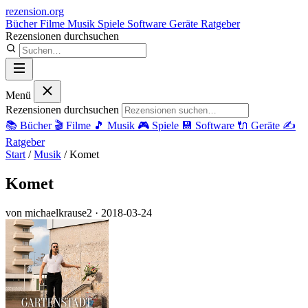
rezension
.org
Bücher
Filme
Musik
Spiele
Software
Geräte
Ratgeber
Rezensionen durchsuchen
Menü
Rezensionen durchsuchen
📚
Bücher
🎬
Filme
🎵
Musik
🎮
Spiele
💾
Software
🔌
Geräte
✍️
Ratgeber
Start
/
Musik
/
Komet
Komet
von michaelkrause2
· 2018-03-24