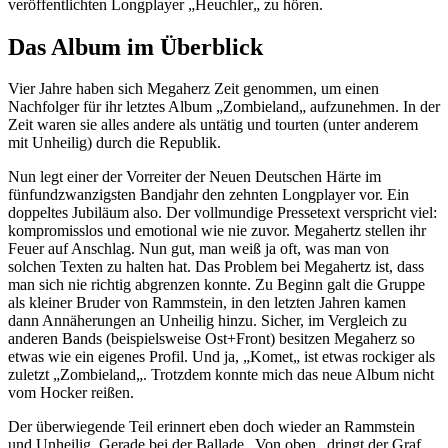
veröffentlichten Longplayer „Heuchler„ zu hören.
Das Album im Überblick
Vier Jahre haben sich Megaherz Zeit genommen, um einen
Nachfolger für ihr letztes Album „Zombieland„ aufzunehmen. In der
Zeit waren sie alles andere als untätig und tourten (unter anderem
mit Unheilig) durch die Republik.
Nun legt einer der Vorreiter der Neuen Deutschen Härte im
fünfundzwanzigsten Bandjahr den zehnten Longplayer vor. Ein
doppeltes Jubiläum also. Der vollmundige Pressetext verspricht viel:
kompromisslos und emotional wie nie zuvor. Megahertz stellen ihr
Feuer auf Anschlag. Nun gut, man weiß ja oft, was man von
solchen Texten zu halten hat. Das Problem bei Megahertz ist, dass
man sich nie richtig abgrenzen konnte. Zu Beginn galt die Gruppe
als kleiner Bruder von Rammstein, in den letzten Jahren kamen
dann Annäherungen an Unheilig hinzu. Sicher, im Vergleich zu
anderen Bands (beispielsweise Ost+Front) besitzen Megaherz so
etwas wie ein eigenes Profil. Und ja, „Komet„ ist etwas rockiger als
zuletzt „Zombieland„. Trotzdem konnte mich das neue Album nicht
vom Hocker reißen.
Der überwiegende Teil erinnert eben doch wieder an Rammstein
und Unheilig. Gerade bei der Ballade „Von oben„ dringt der Graf