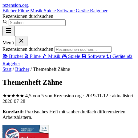
rezension
.org
Bücher
Filme
Musik
Spiele
Software
Geräte
Ratgeber
Rezensionen durchsuchen
Menü
Rezensionen durchsuchen
📚
Bücher
🎬
Filme
🎵
Musik
🎮
Spiele
💾
Software
🔌
Geräte
✍️
Ratgeber
Start
/
Bücher
/
Themenheft Zähne
Themenheft Zähne
★★★★★
4,5 von 5
von Rezension.org
· 2019-11-12
· aktualisiert
2026-07-28
Kurzfazit:
Praxisnahes Heft mit sauber dreifach differenzierten
Arbeitsblättern.