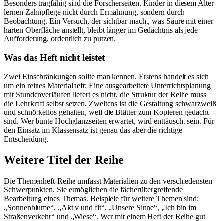
Besonders tragfähig sind die Forscherseiten. Kinder in diesem Alter
lernen Zahnpflege nicht durch Ermahnung, sondern durch
Beobachtung. Ein Versuch, der sichtbar macht, was Säure mit einer
harten Oberfläche anstellt, bleibt länger im Gedächtnis als jede
Aufforderung, ordentlich zu putzen.
Was das Heft nicht leistet
Zwei Einschränkungen sollte man kennen. Erstens handelt es sich
um ein reines Materialheft: Eine ausgearbeitete Unterrichtsplanung
mit Stundenverläufen liefert es nicht, die Struktur der Reihe muss
die Lehrkraft selbst setzen. Zweitens ist die Gestaltung schwarzweiß
und schnörkellos gehalten, weil die Blätter zum Kopieren gedacht
sind. Wer bunte Hochglanzseiten erwartet, wird enttäuscht sein. Für
den Einsatz im Klassensatz ist genau das aber die richtige
Entscheidung.
Weitere Titel der Reihe
Die Themenheft-Reihe umfasst Materialien zu den verschiedensten
Schwerpunkten. Sie ermöglichen die fächerübergreifende
Bearbeitung eines Themas. Beispiele für weitere Themen sind:
„Sonnenblume“, „Aktiv und fit“, „Unsere Sinne“, „Ich bin im
Straßenverkehr“ und „Wiese“. Wer mit einem Heft der Reihe gut