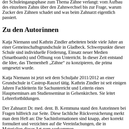
der Schuleingangsphase zum Thema Zähne verlangt: vom Aufbau
des einzelnen Zahns über den Zahnwechsel bis zur Frage, warum
Zucker den Zähnen schadet und was beim Zahnarzt eigentlich
passiert.
Zu den Autorinnen
Katja Niemann und Kathrin Zindler arbeiteten beide viele Jahre an
einer Gemeinschaftsgrundschule in Gladbeck. Schwerpunkte dieser
Schule sind individuelle Förderung, Einsatz neuer Medien
(Smartboards) und Öffnung von Unterricht. In dieser Zeit entstand
die Idee, das Themenheft „Zähne“ zu konzipieren, die prima
umgesetzt wurde.
Katja Niemann ist jetzt seit dem Schuljahr 2011/2012 an einer
Grundschule in Castrop-Rauxel tätig. Kathrin Zindler ist seit einigen
Jahren Fachleiterin für Sachunterricht und Leiterin eines
Hauptseminars am Studienseminar in Gelsenkirchen. Sie leitet
Lehrerfortbildungen.
Der Zahnarzt Dr. med. dent. B. Kemmuna stand den Autorinnen bei
Fragen hilfreich zur Seite. Diese fachliche Rückversicherung merkt
man dem Heft an: Die Sachinformationen sind knapp, aber korrekt
formuliert und verzichten auf die Vereinfachungen, die in
Materialien dieser Art gern vorkommen.