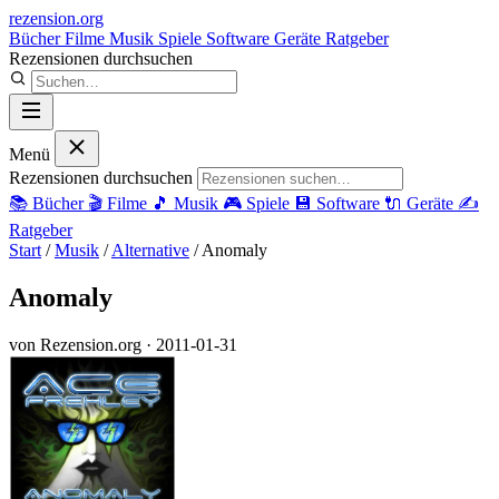
rezension
.org
Bücher
Filme
Musik
Spiele
Software
Geräte
Ratgeber
Rezensionen durchsuchen
Menü
Rezensionen durchsuchen
📚
Bücher
🎬
Filme
🎵
Musik
🎮
Spiele
💾
Software
🔌
Geräte
✍️
Ratgeber
Start
/
Musik
/
Alternative
/
Anomaly
Anomaly
von Rezension.org
· 2011-01-31