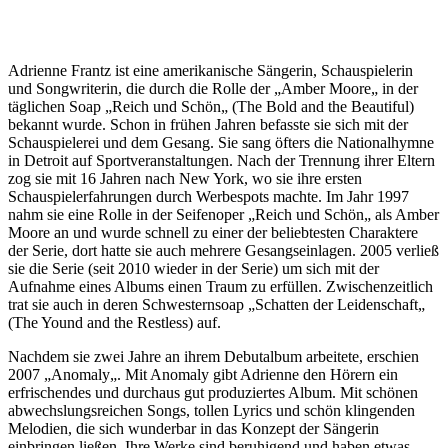
Adrienne Frantz ist eine amerikanische Sängerin, Schauspielerin
und Songwriterin, die durch die Rolle der „Amber Moore„ in der
täglichen Soap „Reich und Schön„ (The Bold and the Beautiful)
bekannt wurde. Schon in frühen Jahren befasste sie sich mit der
Schauspielerei und dem Gesang. Sie sang öfters die Nationalhymne
in Detroit auf Sportveranstaltungen. Nach der Trennung ihrer Eltern
zog sie mit 16 Jahren nach New York, wo sie ihre ersten
Schauspielerfahrungen durch Werbespots machte. Im Jahr 1997
nahm sie eine Rolle in der Seifenoper „Reich und Schön„ als Amber
Moore an und wurde schnell zu einer der beliebtesten Charaktere
der Serie, dort hatte sie auch mehrere Gesangseinlagen. 2005 verließ
sie die Serie (seit 2010 wieder in der Serie) um sich mit der
Aufnahme eines Albums einen Traum zu erfüllen. Zwischenzeitlich
trat sie auch in deren Schwesternsoap „Schatten der Leidenschaft„
(The Yound and the Restless) auf.
Nachdem sie zwei Jahre an ihrem Debutalbum arbeitete, erschien
2007 „Anomaly„. Mit Anomaly gibt Adrienne den Hörern ein
erfrischendes und durchaus gut produziertes Album. Mit schönen
abwechslungsreichen Songs, tollen Lyrics und schön klingenden
Melodien, die sich wunderbar in das Konzept der Sängerin
einbringen ließen. Ihre Werke sind beruhigend und haben etwas