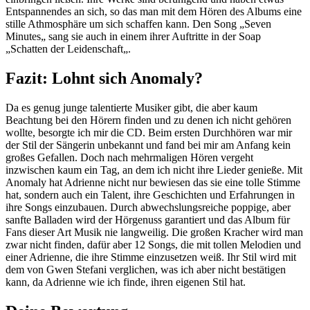
Entspannendes an sich, so das man mit dem Hören des Albums eine
stille Athmosphäre um sich schaffen kann. Den Song „Seven
Minutes„ sang sie auch in einem ihrer Auftritte in der Soap
„Schatten der Leidenschaft„.
Fazit: Lohnt sich Anomaly?
Da es genug junge talentierte Musiker gibt, die aber kaum
Beachtung bei den Hörern finden und zu denen ich nicht gehören
wollte, besorgte ich mir die CD. Beim ersten Durchhören war mir
der Stil der Sängerin unbekannt und fand bei mir am Anfang kein
großes Gefallen. Doch nach mehrmaligen Hören vergeht
inzwischen kaum ein Tag, an dem ich nicht ihre Lieder genieße. Mit
Anomaly hat Adrienne nicht nur bewiesen das sie eine tolle Stimme
hat, sondern auch ein Talent, ihre Geschichten und Erfahrungen in
ihre Songs einzubauen. Durch abwechslungsreiche poppige, aber
sanfte Balladen wird der Hörgenuss garantiert und das Album für
Fans dieser Art Musik nie langweilig. Die großen Kracher wird man
zwar nicht finden, dafür aber 12 Songs, die mit tollen Melodien und
einer Adrienne, die ihre Stimme einzusetzen weiß. Ihr Stil wird mit
dem von Gwen Stefani verglichen, was ich aber nicht bestätigen
kann, da Adrienne wie ich finde, ihren eigenen Stil hat.