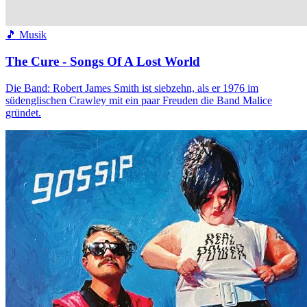
🎵 Musik
The Cure - Songs Of A Lost World
Die Band: Robert James Smith ist siebzehn, als er 1976 im
südenglischen Crawley mit ein paar Freuden die Band Malice
gründet.