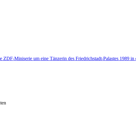
ie ZDF-Miniserie um eine Tänzerin des Friedrichstadt-Palastes 1989 in 
ten