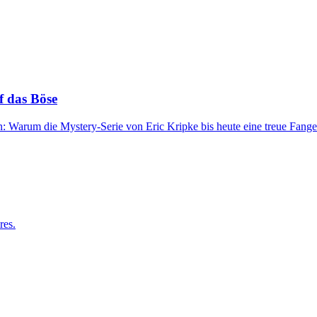
f das Böse
: Warum die Mystery-Serie von Eric Kripke bis heute eine treue Fang
res.