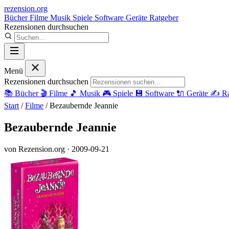
rezension
.org
Bücher
Filme
Musik
Spiele
Software
Geräte
Ratgeber
Rezensionen durchsuchen
Menü
Rezensionen durchsuchen
📚
Bücher
🎬
Filme
🎵
Musik
🎮
Spiele
💾
Software
🔌
Geräte
✍️
Ra
Start
/
Filme
/
Bezaubernde Jeannie
Bezaubernde Jeannie
von Rezension.org
· 2009-09-21